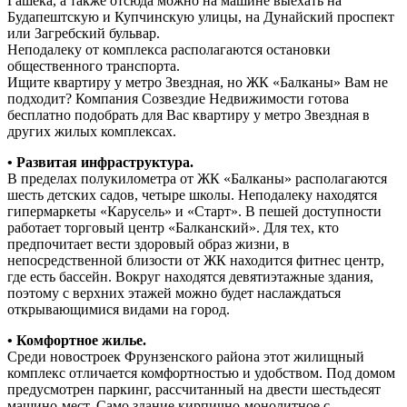
Гашека, а также отсюда можно на машине выехать на
Будапештскую и Купчинскую улицы, на Дунайский проспект
или Загребский бульвар.
Неподалеку от комплекса располагаются остановки
общественного транспорта.
Ищите квартиру у метро Звездная, но ЖК «Балканы» Вам не
подходит? Компания Созвездие Недвижимости готова
бесплатно подобрать для Вас квартиру у метро Звездная в
других жилых комплексах.
• Развитая инфраструктура.
В пределах полукилометра от ЖК «Балканы» располагаются
шесть детских садов, четыре школы. Неподалеку находятся
гипермаркеты «Карусель» и «Старт». В пешей доступности
работает торговый центр «Балканский». Для тех, кто
предпочитает вести здоровый образ жизни, в
непосредственной близости от ЖК находится фитнес центр,
где есть бассейн. Вокруг находятся девятиэтажные здания,
поэтому с верхних этажей можно будет наслаждаться
открывающимися видами на город.
• Комфортное жилье.
Среди новостроек Фрунзенского района этот жилищный
комплекс отличается комфортностью и удобством. Под домом
предусмотрен паркинг, рассчитанный на двести шестьдесят
машино-мест. Само здание кирпично-монолитное с