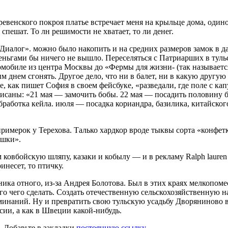
венского по­кроя платье встреча­ет меня на крыльце дома, один
спешат. То лн реши­мости не хватает, то ли денег.
Диалог». можно было накопить и на средних размеров замок в д
еньгами бы ничего не вышло. Переселяться с Патриарших в туль
томобиле из центра Москвы до «Фермы для жизни- (так называется
днем сгонять. Другое дело, что ни в балет, ни в какую другую о
е, как пишет София в своем фейсбуке, «разведали, где поле с к
исаны: «21 мая — замочить бобы. 22 мая — посадить половину бо
бработка кейла. июля — посадка кориандра, базилика, китайског
имерок у Терехова. Талько хардкор вроде тыквы сорта «конфет­к
ушки».
ковбойскую шляпу, казаки и кобылу — и в рекламу Ralph lauren
ринесет, то птичку.
ика отного, из-за Андрея Болотова. Был в этих краях мелкопоме
 чего сделать. Создать оте­чественную сельскохозяйственную 
и­наний. Ну и превратить свою тульскую усадьбу Дворяниново в 
ссии, а как в Швеции какой-нибудь.
. Добавьте в закладки
постоянную ссылку
.