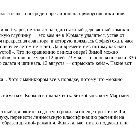
око стоящего посреди нарезанною на пря­моугольники поля.
аише Луары, не только на одно­этажный деревянный ломик в
скую глубинку — это вам не в Юрмалу удаляться, устав от
 прекрасная авантюра, в кото­рую ввязалась София) ехать часа
перу ее летом не тянет. Да и времени нет. потому как наю
апустой». Что по сравнению с ннхш опера? Зимой можно
бов; остальные через 12 дней. 23 мая — плановая посадка. 336
о салата н шпината. 13 августа — опрыскать кейл». Такие вот
а». Хотя с маникюром все в порядке, пото­му что «можно
 сниматься. Кобыла в планах есть. Без кобылы коту Мартыну
стный дворянин, за долгую (родился он еще при Петре II и
науку, перенести лнннесвскую классификацию растений на
образец для noi- ражання. Жаль талько. никто подражать не