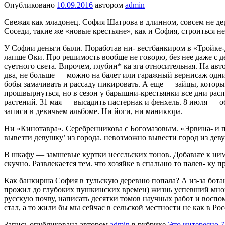
Опубликовано
10.09.2016
автором
admin
Свежая как младонец. София Шатрова в длинном, совсем не дере
Соседи, такие же «новые крестьяне», как и София, строиться не 
У Софии деньги были. Поработав ни- вестбанкиром в «Тройке-
лапше Оки. Про решимость вообще не говорю, без нее даже с д
суетного света. Впрочем, глубин* ка зга относительная. На ав
два, не больше — можно на балет или гаражный вернисаж одним 
бобы замачивать и рассаду пики­ровать. А еще — зайцы, которы
прошвырнуться, но в сезон у барышни-крестьянки все дни рас­п
растений. 31 мая — высадить пастер­нак и фенхель. 8 июля — о
записи в де­вичьем альбоме. Ни йоги, ни маникюра.
Ни «Кинотавра». Серебренникова с Бого­мазовым. «Эрвина- и пр
вывезти девушку’ из города. невозможно вывести город из дев
В шкафу — замшевые куртки нессльских тонов. Добавьте к ним 
скучно. Развле­кается тем. что хозяйке в спальню то палев- ку п
Как банкирша София в тульскую де­ревню попала? А из-за ботан
прожил до глубоких пушкинских времен) жизнь успевший много
русскую почву, написать десятки томов научных работ и воспом
стал, а то жили бы мы сейчас в сельской местности не как в Ро
Запись опубликована автором
admin
в рубрике
Это интересно 7