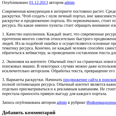
Опубликовано
01.12.2013
автором
admin
Современная конкуренция в интернете постоянно растет. Сред
раскрутки. Чтоб создать с нуля личный портал, вне зависимос
раскрутке и продвижению портала. Но первоначально, стоит по
ресурса. На какие именно пункты стоит обращать внимание изн
1. Качество наполнения. Каждый знает, что современные ресу
прочтения многих советов относительно быстрого продвижения
людей. Из-за подобной ошибки и осуществляются основные проб
тематику ресурса. Конечно, не каждый человек способен самос
обратиться к вебмастеру, за проведением составления текста дл
2. Экономия на контенте. Обычный текст на страничках нового 
поисковых машин. В некоторых случаях можно даже использоват
исключительно авторским. Обработка текста, превращение его 
3. Варианты раскрутки. Начинать
продвижение сайта в поиско
полной оптимизации ресурса. Обычный контент является важны
отдельно присматриваться и к рекламным кампаниям. Не стоит 
перестала приносить прямую выгоду для каждого портала.
Запись опубликована автором
admin
в рубрике
Информационны
Добавить комментарий