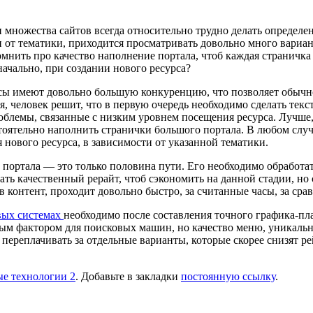
и множества сайтов всегда относительно трудно делать определ
ти от тематики, приходится просматривать довольно много вариа
мнить про качество наполнение портала, чтоб каждая страничка
ачально, при создании нового ресурса?
рсы имеют довольно большую конкуренцию, что позволяет обычн
, человек решит, что в первую очередь необходимо сделать тек
лемы, связанные с низким уровнем посещения ресурса. Лучше, к
тоятельно наполнить странички большого портала. В любом случ
я нового ресурса, в зависимости от указанной тематики.
портала — это только половина пути. Его необходимо обработать
ь качественный рерайт, чтоб сэкономить на данной стадии, но 
в контент, проходит довольно быстро, за считанные часы, за ср
вых системах
необходимо после составления точного графика-пла
м фактором для поисковых машин, но качество меню, уникально
переплачивать за отдельные варианты, которые скорее снизят ре
е технологии 2
. Добавьте в закладки
постоянную ссылку
.