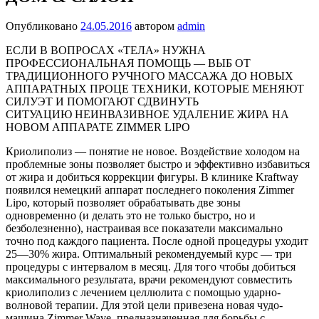
Опубликовано
24.05.2016
автором
admin
ЕСЛИ В ВОПРОСАХ «ТЕЛА» НУЖНА
ПРОФЕССИОНАЛЬНАЯ ПОМОЩЬ — ВЫБ ОТ
ТРАДИЦИОННОГО РУЧНОГО МАССАЖА ДО НОВЫХ
АППАРАТНЫХ ПРОЦЕ ТЕХНИКИ, КОТОРЫЕ МЕНЯЮТ
СИЛУЭТ И ПОМОГАЮТ СДВИНУТЬ
СИТУАЦИЮ НЕИНВАЗИВНОЕ УДАЛЕНИЕ ЖИРА НА
НОВОМ АППАРАТЕ ZIMMER LIPO
Криолиполиз — понятие не новое. Воздействие холодом на
проблемные зоны позволяет быстро и эффективно избавиться
от жира и добиться коррекции фигуры. В клинике Kraftway
появился немецкий аппарат последнего поколения Zimmer
Lipo, который позволяет обрабатывать две зоны
одновременно (и делать это не только быстро, но и
безболезненно), настраивая все показатели максимально
точно под каждого пациента. После одной процедуры уходит
25—30% жира. Оптимальный рекомендуемый курс — три
процедуры с интервалом в месяц. Для того чтобы добиться
максимального результата, врачи рекомендуют совместить
криолиполиз с лечением целлюлита с помощью ударно-
волновой терапии. Для этой цели привезена новая чудо-
машина Zimmer Wave, предназначенная для борьбы с