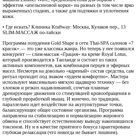
эффектом «апельсиновой корки» на разных (в том числе ярко
выраженных) стадиях, а также для подтяжки и уплотнения
кожи.
• Где искать? Клиника Kraftway: Москва, Кулаков пер., 13
SLIM-МАССАЖ по-тайски
Программа похудения Gold Shape в сети Thai-SPA салонов «7
красок» — это уже классика жанра. Но теперь у нее появился
конкурент — слим-массаж «Грация» на креме Royal Lotus,
который производится в Таиланде и состоит из таких
активных компонентов, как комбинация перцев и эфирных
масел. Несмотря на довольно «ядреный» состав средства, сам
ритуал проходит под знаком «худеем комфортно». Мастера
используют максимально мягкую щадящую технику — без
хлопков и резких надавливаний, сочетая плавные
дренирующие движения со стимуляцией кровообращения и
глубокой проработкой мышц. И конечно, по традиции,
параллельно идет воздействие на акупунктурные точки,
балансирующее общее состояние организма. Программа
направлена на стабилизацию и нормализацию жирового
обмена и способствует естественному выводу накопившихся
токсинов. Ну и в качестве приятного бонуса гарантирована
глубокая релаксация (что никогда не бывает лишним).