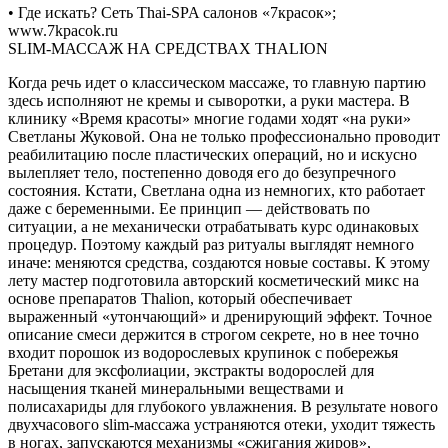
• Где искать? Сеть Thai-SPA салонов «7красок»;
www.7kpacok.ru
SLIM-МАССАЖ НА СРЕДСТВАХ THALION
Когда речь идет о классическом массаже, то главную партию
здесь исполняют не кремы и сыворотки, а руки мастера. В
клинику «Время красоты» многие годами ходят «на руки»
Светланы Жуковой. Она не только профессионально проводит
реабилитацию после пластических операций, но и искусно
вылепляет тело, постепенно доводя его до безупречного
состояния. Кстати, Светлана одна из немногих, кто работает
даже с беременными. Ее принцип — действовать по
ситуации, а не механически отрабатывать курс одинаковых
процедур. Поэтому каждый раз ритуалы выглядят немного
иначе: меняются средства, создаются новые составы. К этому
лету мастер подготовила авторский косметический микс на
основе препаратов Thalion, который обеспечивает
выраженный «утончающий» и дренирующий эффект. Точное
описание смеси держится в строгом секрете, но в нее точно
входит порошок из водорослевых крупинок с побережья
Бретани для эксфолиации, экстракты водорослей для
насыщения тканей минеральными веществами и
полисахариды для глубокого увлажнения. В результате нового
двухчасового slim-массажа устраняются отеки, уходит тяжесть
в ногах, запускаются механизмы «сжигания жиров»,