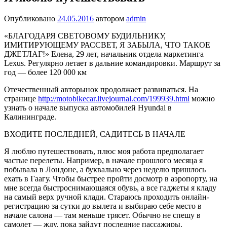
Опубликовано
24.05.2016
автором
admin
«БЛАГОДАРЯ СВЕТОВОМУ БУДИЛЬНИКУ,
ИМИТИРУЮЩЕМУ РАССВЕТ, Я ЗАБЫЛА, ЧТО ТАКОЕ
ДЖЕТЛАГ!» Елена, 29 лет, начальник отдела маркетинга
Lexus. Регулярно летает в дальние командировки. Маршрут за
год — более 120 000 км
Отечественный авторынок продолжает развиваться. На
странице
http://motobikecar.livejournal.com/199939.html
можно
узнать о начале выпуска автомобилей Hyundai в
Калининграде.
ВХОДИТЕ ПОСЛЕДНЕЙ, САДИТЕСЬ В НАЧАЛЕ
Я люблю путешествовать, плюс моя работа предполагает
частые перелеты. Например, в начале прошлого месяца я
побывала в Лондоне, а буквально через неделю пришлось
ехать в Гаагу. Чтобы быстрее пройти досмотр в аэропорту, на
мне всегда быстроснимающаяся обувь, а все гаджеты я кладу
на самый верх ручной клади. Стараюсь проходить онлайн-
реги­страцию за сутки до вылета и выбираю себе место в
начале салона — там меньше трясет. Обычно не спе­шу в
самолет — жду, пока зайдут последние пассажиры.