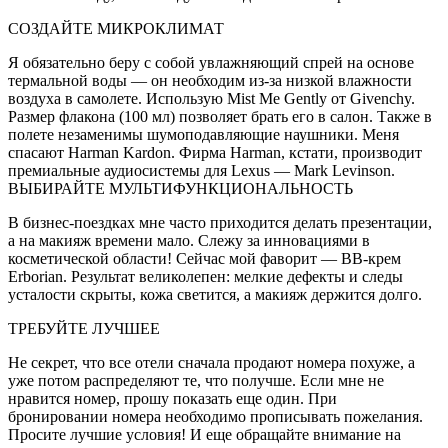
СОЗДАЙТЕ МИКРОКЛИМАТ
Я обязательно беру с собой увлажняющий спрей на основе
термальной воды — он необходим из-за низкой влажности
воздуха в самолете. Использую Mist Me Gently от Givenchy.
Размер флакона (100 мл) позволя­ет брать его в салон. Также в
полете незаменимы шумоподавляющие наушники. Меня
спасают Harman Kardon. Фирма Harman, кстати, производит
премиальные аудиосистемы для Lexus — Mark Levinson.
ВЫБИРАЙТЕ МУЛЬТИФУНКЦИОНАЛЬНОСТЬ
В бизнес-поездках мне часто приходится делать презентации,
а на макияж времени мало. Слежу за ин­новациями в
косметической области! Сейчас мой фаворит — BB-крем
Erborian. Результат великолепен: мелкие дефекты и следы
усталости скрыты, кожа светится, а макияж держится долго.
ТРЕБУЙТЕ ЛУЧШЕЕ
Не секрет, что все отели сначала продают номера по­хуже, а
уже потом распределяют те, что получше. Если мне не
нравится номер, прошу показать еще один. При
бронировании номера необходимо пропи­сывать пожелания.
Просите лучшие условия! И еще об­ращайте внимание на