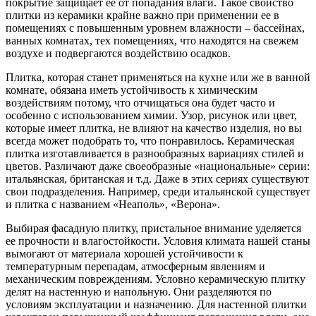
покрытие защищает ее от попадания влаги. Такое свойство
плитки из керамики крайне важно при применении ее в
помещениях с повышенным уровнем влажности – бассейнах,
ванных комнатах, тех помещениях, что находятся на свежем
воздухе и подвергаются воздействию осадков.
Плитка, которая станет применяться на кухне или же в ванной
комнате, обязана иметь устойчивость к химическим
воздействиям потому, что отчищаться она будет часто и
особенно с использованием химии. Узор, рисунок или цвет,
которые имеет плитка, не влияют на качество изделия, но вы
всегда может подобрать то, что понравилось. Керамическая
плитка изготавливается в разнообразных вариациях стилей и
цветов. Различают даже своеобразные «национальные» серии:
итальянская, британская и т.д. Даже в этих сериях существуют
свои подразделения. Например, среди итальянской существует
и плитка с названием «Неаполь», «Верона».
Выбирая фасадную плитку, пристальное внимание уделяется
ее прочности и влагостойкости. Условия климата нашей станы
вымогают от материала хорошей устойчивости к
температурным перепадам, атмосферным явлениям и
механическим повреждениям. Условно керамическую плитку
делят на настенную и напольную. Они разделяются по
условиям эксплуатации и назначению. Для настенной плитки