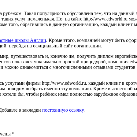
а рубежом. Такая популярность обусловлена тем, что на данный
аких услуг немаленькая. Но, на сайте http://www.edworld.ru м
оме того, обратившись в данную организацию, каждый клиент м
астные школы Англии
. Кроме этого, компанией могут быть оф
ий, перейдя на официальный сайт организации.
мир, путешествовать и, конечно же, получить диплом европейско
ментов показался максимально простой процедурой, компания ed
и можно ознакомиться с многочисленными отзывами студентов и
ь услугами фирмы http://www.edworld.ru, каждый клиент в крот
ним поводом выбрать именно эту компанию. Кроме высшего обра
е хотели бы, чтобы ребёнок имел полностью зарубежное образов
 Добавьте в закладки
постоянную ссылку
.
ечены
*