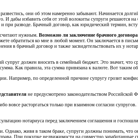
т развестись, они об этом намеренно забывают. Начинается долг
его. И дабы избавить себя от этой волокиты супруги решаются на
 при разводе. Брачный договор, как юридический термин, вступ
посчитают нужным.
Возможно ли
заключение брачного договора
ете обратиться ко мне в любой момент. Он заключается в письме
нения в брачный договор и также засвидетельствовать их у нот
 супруг должен вносить в семейный бюджет. Это значит, что сре
умма. Как правила, эта сумма привязана к валюте. Вот таким о
ии. Например, по определенной причине супругу грозит конфис
редставителя
не предусмотрено законодательством Российской Фе
ибо вовсе расторгаться только при взаимном согласии супругов.
сультацию нотариуса перед заключением соглашения и госпошлину
и. Однако, живя в таком браке, супруги должны понимать, что
права. При покупке недвижимости на совместно заработанные с