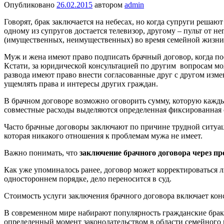
Опубликовано
26.02.2015
автором
admin
Говорят, брак заключается на небесах, но когда супруги решаю
одному из супругов достается телевизор, другому – пульт от н
(имущественных, неимущественных) во время семейной жизни и
Муж и жена имеют право подписать брачный договор, когда 
Кстати, за юридической консультацией по другим вопросам мож
развода имеют право внести согласованные друг с другом изме
ущемлять права и интересы других граждан.
В брачном договоре возможно оговорить сумму, которую каждый
совместные расходы выделяются определенная фиксированная с
Часто брачные договоры заключают по причине трудной ситуац
которая никакого отношения к проблемам мужа не имеет.
Важно понимать, что
заключение брачного договора через п
Как уже упоминалось ранее, договор может корректироваться л
одностороннем порядке, дело переносится в суд.
Стоимость услуги заключения брачного договора включает кон
В современном мире набирают популярность гражданские брак
определенный момент законодательством в области семейного 