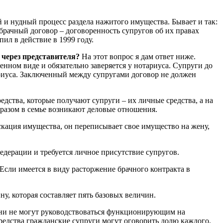
ий и нудный процесс раздела нажитого имущества. Бывает и так:
 брачный договор – договоренность супругов об их правах
ил в действие в 1999 году.
 через представителя
?
На этот вопрос я дам ответ ниже.
нном виде и обязательно заверяется у нотариуса. Супруги до
ариуса. Заключенный между супругами договор не должен
дства, которые получают супруги – их личные средства, а на
бразом в семье возникают деловые отношения.
кация имущества, он переписывает свое имущество на жену,
дерации и требуется личное присутствие супругов.
 Если имеется в виду расторжение брачного контракта в
, которая составляет пять базовых величин.
 они не могут руководствоваться функционирующим на
редства гражданские супруги могут оговорить долю каждого,