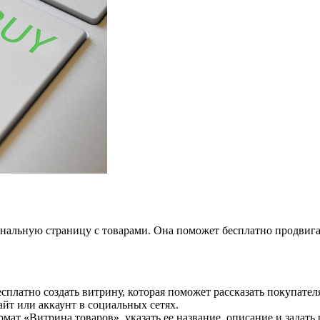
альную страницу с товарами. Она поможет бесплатно продвигат
есплатно создать витрину, которая поможет рассказать покупате
йт или аккаунт в социальных сетях.
мат «Витрина товаров», указать ее название, описание и задать 