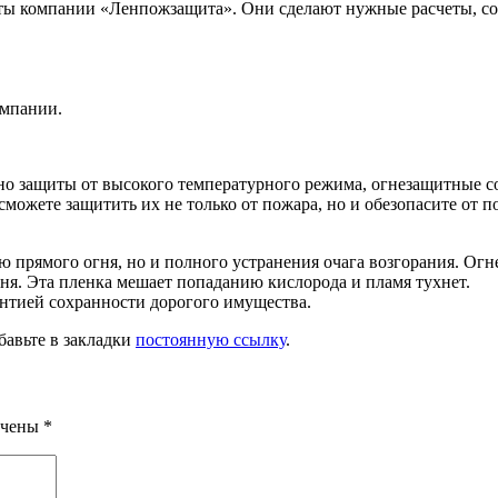
сты компании «Ленпожзащита». Они сделают нужные расчеты, со
омпании.
но защиты от высокого температурного режима, огнезащитные с
жете защитить их не только от пожара, но и обезопасите от по
ю прямого огня, но и полного устранения очага возгорания. Огн
ня. Эта пленка мешает попаданию кислорода и пламя тухнет.
антией сохранности дорогого имущества.
бавьте в закладки
постоянную ссылку
.
ечены
*