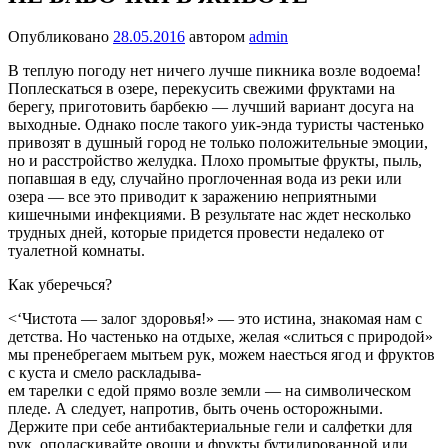
Опубликовано
28.05.2016
автором
admin
В теплую погоду нет ничего лучше пикника возле водоема!
Поплескаться в озере, перекусить свежими фруктами на
берегу, приготовить барбекю — лучший вариант досуга на
выходные. Однако после такого уик-энда туристы частенько
привозят в душный город не только положительные эмоции,
но и расстройство желудка. Плохо промытые фрукты, пыль,
попавшая в еду, случайно проглоченная вода из реки или
озера — все это приводит к заражению неприятными
кишечными инфекциями. В результате нас ждет несколько
трудных дней, которые придется провести недалеко от
туалетной комнаты.
Как уберечься?
<‘Чистота — залог здоровья!» — это истина, знакомая нам с
детства. Но частенько на отдыхе, желая «слиться с природой»
мы пренебрегаем мытьем рук, можем наесться ягод и фруктов
с куста и смело раскладыва-
ем тарелки с едой прямо возле земли — на символическом
пледе. А следует, напротив, быть очень осторожными.
Держите при себе антибактериальные гели и салфетки для
рук, ополаскивайте овощи и фрукты бутилированной или