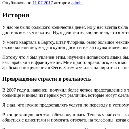
Опубликовано
11.07.2017
автором
admin
История
У нас не было большого количества денег, но у нас всегда была
достичь всего, что хотел. Ну, я действительно не знал, что я хот
У моего квартала в Бартоу, штат Флорида, было большое мексик
около восьми лет, когда я купил диски и начал слушать мексик
Потому что я был увлечен этим, изучение испанского языка был
взял арабский и французский. Мне просто нравилось, как я мог
арабского погружения в Фесе. Затем я учился на иврите и на н
Превращение страсти в реальность
В 2007 году я, наконец, получил более четкое представление о 
больнице и видел из первых уст различий, которые могут сдела
Я знал, что нужно предоставлять услуги по переводу и устном
В конце концов, вся эта работа окупилась. Теперь у нас есть 
общаться с клиентами и помогать отвечать на телефоны, когда с