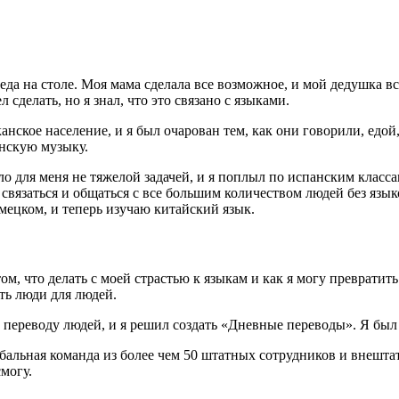
 еда на столе. Моя мама сделала все возможное, и мой дедушка в
ел сделать, но я знал, что это связано с языками.
анское население, и я был очарован тем, как они говорили, едо
анскую музыку.
о для меня не тяжелой задачей, и я поплыл по испанским класса
 связаться и общаться с все большим количеством людей без язы
емецком, и теперь изучаю китайский язык.
том, что делать с моей страстью к языкам и как я могу преврати
ть люди для людей.
у переводу людей, и я решил создать «Дневные переводы». Я был
глобальная команда из более чем 50 штатных сотрудников и внешта
могу.