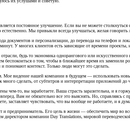
зуюсь их услушами и советую.
ляется постоянное улучшение. Если вы не можете столкнуться 
 естественно. Мы привыкли всегда улучшаться, желая говорить л
ода документов и персонализации, до перевода на телефон и ло
 минут. У многих клиентов есть зависящие от времени проекты, 
трасли, будь то экономика однорангового или искусственного ин
м беспокоиться о том, чтобы в ближайшее время их заменили ро
 понимают контекст. Только люди могут это сделать.
ем. Мое видение нашей компании в будущем — использовать новы
к много сделать, от субтитров и интерпретации приложений до ч
ны чем-то, вы заработаете. Ваша страсть заразительна, и я горж
еред. Вам не обязательно все это выяснять. Но, справляясь с п
ете, заставляет чувствовать, что вы вообще не работаете, и я ду
т и предприниматель. Его цель в жизни — обеспечить мир во вс
м директором компании Day Translations, мировой переводческо