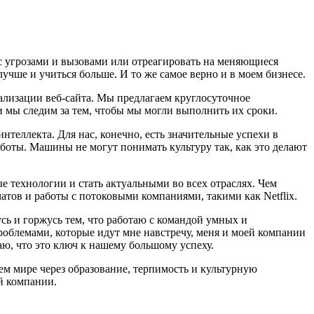
с угрозами и вызовами или отреагировать на меняющиеся
учше и учиться больше. И то же самое верно и в моем бизнесе.
кализации веб-сайта. Мы предлагаем круглосуточное
и мы следим за тем, чтобы мы могли выполнить их сроки.
теллекта. Для нас, конечно, есть значительные успехи в
боты. Машины не могут понимать культуру так, как это делают
е технологии и стать актуальными во всех отраслях. Чем
атов и работы с потоковыми компаниями, такими как Netflix.
усь и горжусь тем, что работаю с командой умных и
роблемами, которые идут мне навстречу, меня и моей компании
маю, что это ключ к нашему большому успеху.
ем мире через образование, терпимость и культурную
й компании.