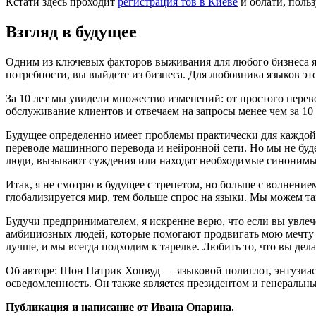
Кстати здесь проходит
регистрация тов в Киеве
и облати, поль
Взгляд в будущее
Одним из ключевых факторов выживания для любого бизнеса яв
потребности, вы выйдете из бизнеса. Для любовника языков это
За 10 лет мы увидели множество изменений: от простого перев
обслуживание клиентов и отвечаем на запросы менее чем за 10
Будущее определенно имеет проблемы практически для каждой о
переводе машинного перевода и нейронной сети. Но мы не буде
люди, вызывают суждения или находят необходимые синонимы и
Итак, я не смотрю в будущее с трепетом, но больше с волнени
глобализируется мир, тем больше спрос на языки. Мы можем та
Будучи предпринимателем, я искренне верю, что если вы увлече
амбициозных людей, которые помогают продвигать мою мечту вп
лучше, и мы всегда подходим к тарелке. Любить то, что вы дела
Об авторе: Шон Патрик Хопвуд — языковой полиглот, энтузиас
осведомленность. Он также является президентом и генеральны
Публикация и написание от Ивана Опарина.