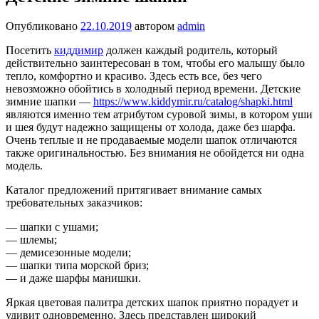
Опубликовано
22.10.2019
автором
admin
Посетить
киддимир
должен каждый родитель, который
действительно заинтересован в том, чтобы его малышу было
тепло, комфортно и красиво. Здесь есть все, без чего
невозможно обойтись в холодный период времени. Детские
зимние шапки —
https://www.kiddymir.ru/catalog/shapki.html
являются именно тем атрибутом суровой зимы, в котором уши
и шея будут надежно защищены от холода, даже без шарфа.
Очень теплые и не продаваемые модели шапок отличаются
также оригинальностью. Без внимания не обойдется ни одна
модель.
Каталог предложений притягивает внимание самых
требовательных заказчиков:
— шапки с ушами;
— шлемы;
— демисезонные модели;
— шапки типа морской бриз;
— и даже шарфы манишки.
Яркая цветовая палитра детских шапок приятно порадует и
удивит одновременно. Здесь представлен широкий