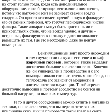
их стоит только тогда, когда есть дополнительное
оборудование, способствующее вентиляции помещения,
потому что вытяжной зонт не забирает свежий воздух
снаружи. Он просто втягивает горячий воздух и фильтрует
его от разных примесей, что требует периодической чистки
фильтра. Такие аппараты могут быть пристенными и
прикреплться к стене, что не всегда удобно, а другие –
островные, фиксируются к потолку и дают возможность
размещать их там. Где это необходимо, даже по центру
помещения.
Вентиляционный зонт просто необходим
в том случае, если на кухне есть еще и
шкаф
жарочный газовый
, который также выделяет
достаточно большое количество тепла. Конечно
же, он универсален в производстве и с его
помощью можно готовить очень много блюд, но
теплоотдача его зависит от мощности и
длитеьлности эксплуатации. Такой агрегат
достаточно вынослив и поэтому абсолютно не боится ни
большой нагрузки, ни высоких температур.
И то и другое оборудование можно купить в магазинах
техники, но не исключено, что вы переплатите за них
приличную суму. Лучше приобрести такой товар на сайте