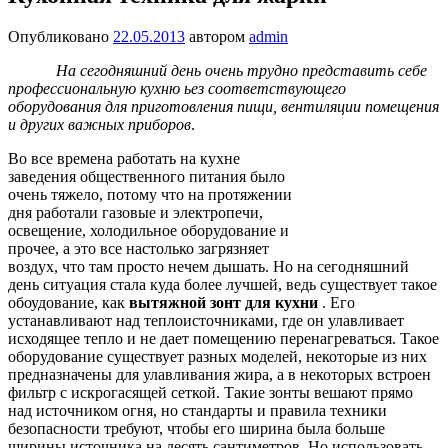
Опубликовано
22.05.2013
автором
admin
На сегодняшний день очень трудно представить себе
профессиональную кухню ьез соответствующего
оборудования для приготовления пищи, вентиляции помещения
и других важных приборов
.
Во все времена работать на кухне
заведения общественного питания было
очень тяжело, потому что на протяжении
дня работали газовые и электропечи,
освещение, холодильное оборудование и
прочее, а это все настолько загрязняет
воздух, что там просто нечем дышать. Но на сегодняшний
день ситуация стала куда более лучшей, ведь существует такое
обоудование, как
вытяжной зонт для кухни
. Его
устанавливают над теплоисточниками, где он улавливает
исходящее тепло и не дает помещению перенагреваться.
Такое
оборудование существует разных моделей, некоторые из них
предназначены для улавливания жира, а в некоторых встроен
фильтр с искрогасящей сеткой. Такие зонты вешают прямо
над источником огня, но стандарты и правила техники
безопасности требуют, чтобы его ширина была больше
ширины источника на десять сантиметров. Но использовать