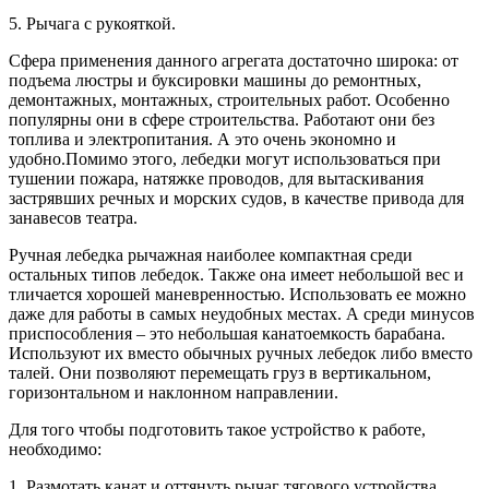
5. Рычага с рукояткой.
Сфера применения данного агрегата достаточно широка: от
подъема люстры и буксировки машины до ремонтных,
демонтажных, монтажных, строительных работ. Особенно
популярны они в сфере строительства. Работают они без
топлива и электропитания. А это очень экономно и
удобно.Помимо этого, лебедки могут использоваться при
тушении пожара, натяжке проводов, для вытаскивания
застрявших речных и морских судов, в качестве привода для
занавесов театра.
Ручная лебедка рычажная наиболее компактная среди
остальных типов лебедок. Также она имеет небольшой вес и
тличается хорошей маневренностью. Использовать ее можно
даже для работы в самых неудобных местах. А среди минусов
приспособления – это небольшая канатоемкость барабана.
Используют их вместо обычных ручных лебедок либо вместо
талей. Они позволяют перемещать груз в вертикальном,
горизонтальном и наклонном направлении.
Для того чтобы подготовить такое устройство к работе,
необходимо:
1. Размотать канат и оттянуть рычаг тягового устройства,