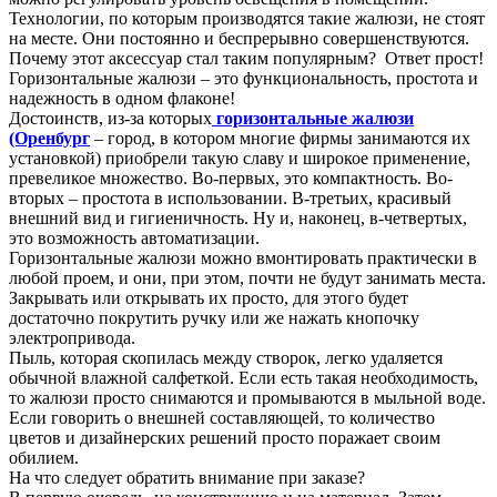
Технологии, по которым производятся такие жалюзи, не стоят
на месте. Они постоянно и беспрерывно совершенствуются.
Почему этот аксессуар стал таким популярным? Ответ прост!
Горизонтальные жалюзи – это функциональность, простота и
надежность в одном флаконе!
Достоинств, из-за которых
горизонтальные жалюзи
(Оренбург
– город, в котором многие фирмы занимаются их
установкой) приобрели такую славу и широкое применение,
превеликое множество. Во-первых, это компактность. Во-
вторых – простота в использовании. В-третьих, красивый
внешний вид и гигиеничность. Ну и, наконец, в-четвертых,
это возможность автоматизации.
Горизонтальные жалюзи можно вмонтировать практически в
любой проем, и они, при этом, почти не будут занимать места.
Закрывать или открывать их просто, для этого будет
достаточно покрутить ручку или же нажать кнопочку
электропривода.
Пыль, которая скопилась между створок, легко удаляется
обычной влажной салфеткой. Если есть такая необходимость,
то жалюзи просто снимаются и промываются в мыльной воде.
Если говорить о внешней составляющей, то количество
цветов и дизайнерских решений просто поражает своим
обилием.
На что следует обратить внимание при заказе?