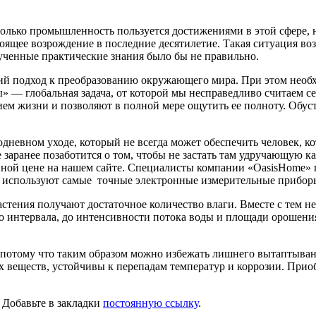
лько промышленность пользуется достижениями в этой сфере, но
оящее возрождение в последние десятилетие. Такая ситуация возн
олученные практические знания было бы не правильно.
ий подход к преобразованию окружающего мира. При этом необх
» — глобальная задача, от которой мы несправедливо считаем се
ем жизни и позволяют в полной мере ощутить ее полноту. Обус
дневном уходе, который не всегда может обеспечить человек, к
заранее позаботится о том, чтобы не застать там удручающую ка
пной цене на нашем сайте. Специалисты компании «OasisHome» 
и используют самые точные электронные измерительные прибо
растения получают достаточное количество влаги. Вместе с тем н
ого интервала, до интенсивности потока воды и площади орошен
 потому что таким образом можно избежать лишнего вытаптыван
 веществ, устойчивы к перепадам температур и коррозии. Прио
. Добавьте в закладки
постоянную ссылку
.