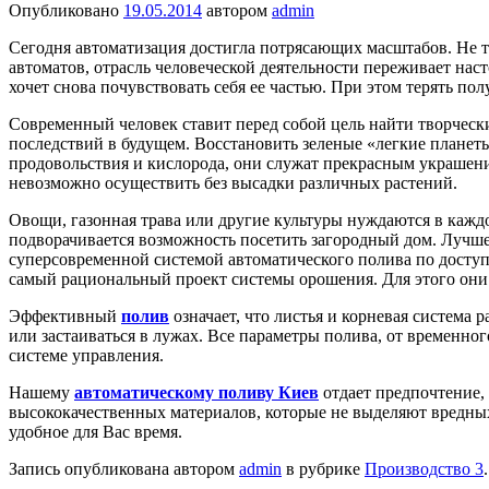
Опубликовано
19.05.2014
автором
admin
Сегодня автоматизация достигла потрясающих масштабов. Не то
автоматов, отрасль человеческой деятельности переживает наст
хочет снова почувствовать себя ее частью. При этом терять п
Современный человек ставит перед собой цель найти творческ
последствий в будущем. Восстановить зеленые «легкие планеты
продовольствия и кислорода, они служат прекрасным украшени
невозможно осуществить без высадки различных растений.
Овощи, газонная трава или другие культуры нуждаются в каждо
подворачивается возможность посетить загородный дом. Лучше 
суперсовременной системой автоматического полива по досту
самый рациональный проект системы орошения. Для этого он
Эффективный
полив
означает, что листья и корневая система 
или застаиваться в лужах. Все параметры полива, от временн
системе управления.
Нашему
автоматическому поливу Киев
отдает предпочтение,
высококачественных материалов, которые не выделяют вредных
удобное для Вас время.
Запись опубликована автором
admin
в рубрике
Производство 3