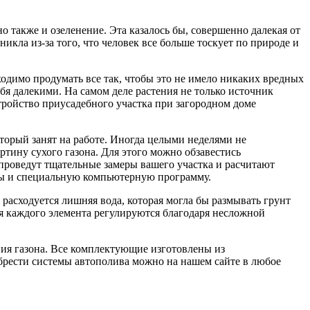
 также и озеленение. Эта казалось бы, совершенно далекая от
икла из-за того, что человек все больше тоскует по природе и
одимо продумать все так, чтобы это не имело никаких вредных
бя далекими. На самом деле растения не только источник
тройство приусадебного участка при загородном доме
оторый занят на работе. Иногда целыми неделями не
ртину сухого газона. Для этого можно обзавестись
проведут тщательные замеры вашего участка и расчитают
ры и специальную компьютерную программу.
е расходуется лишняя вода, которая могла бы размывать грунт
ия каждого элемента регулируются благодаря несложной
ия газона. Все комплектующие изготовлены из
брести системы автополива можно на нашем сайте в любое