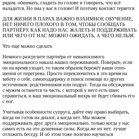
рядом, обнимать, гладить по голове и говорить, что всё
наладится. Но она у вас в голове! И поэтому контакт теряется
ДЛЯ ЖИЗНИ В ПАРАХ ВАЖНО ВЗАИМНОЕ ОБУЧЕНИЕ,
НЕТ НИЧЕГО ПЛОХОГО В ТОМ, ЧТОБЫ СООБЩАТЬ
ПАРТНЁРУ, КАК НАДО НАС ЖАЛЕТЬ И ПОДДЕРЖИВАТЬ
ИЛИ ЧЕГО ОТ НАС МОЖНО ОЖИДАТЬ, А ЧЕГО НЕЛЬЗЯ
Что ещё можно сделать
Немного разгрузите партнёра от невыносимого
эмоционального накала ваших переживаний. По­верьте, если
он на время уходит, то таким образом бережёт ваши отно­
шения от перегрева. Просто переклю­читесь в это время на
заботу о себе, самоподдержку и поиск помощи из других
источников: родственников или подруг. Тогда на обсуждения
с мужем останется та часть, с которой у него есть шанс
справиться, и ваш эмоциональный вихрь не будет сби­вать его
с ног.
Учитывая особенности супруга, дайте ему право выбирать,
когда он готов на диалог, а когда нет. Мы мо­жем
поддерживать друг друга эмоцио­нально, только когда у нас
самих есть на это душевные силы. Когда же их нет. лучше
отложить беседу. И об этом тоже полезно научигься