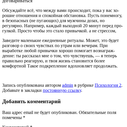
договариваться
Обсуждайте всё, что между вами происходит, пока у вас хо­
рошие отношения и спокойная обстановка. Пусть понемногу,
в безопасных (не пугающих) для мужчины дозах, но
регулярно. Например, каж­дый выходной 20 минут перед про­
гулкой. Просто чтобы это стало при­вычкой. а не стрессом,
Заведите маленькие ежеднев­ные ритуалы. Может, это будет
раз­говор о своих чувствах по утрам или вечерам. При
выработке любой при­вычки хорошо помогает вознаграж­
дение: ты рассказал мне о том, что чувствуешь, — я теперь
правильно реагирую, и твоя жизнь становится более
комфортной Такое подкреп­ление вдохновляет продолжать.
Запись опубликована автором
admin
в рубрике
Психология 2
.
Добавьте в закладки
постоянную ссылку
.
Добавить комментарий
Ваш адрес email не будет опубликован.
Обязательные поля
помечены
*