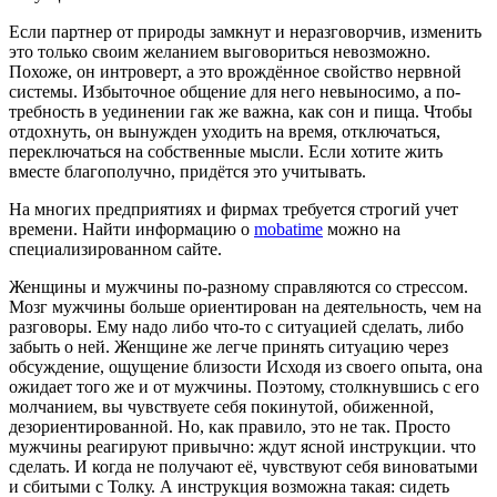
Если партнер от природы за­мкнут и неразговорчив, изме­нить
это только своим желани­ем выговориться невозможно.
Похоже, он интроверт, а это врождённое свой­ство нервной
системы. Избыточное общение для него невыносимо, а по­
требность в уединении гак же важна, как сон и пища. Чтобы
отдохнуть, он вынужден уходить на время, отклю­чаться,
переключаться на собственные мысли. Если хотите жить
вместе благо­получно, придётся это учитывать.
На многих предприятиях и фирмах требуется строгий учет
времени. Найти информацию о
mobatime
можно на
специализированном сайте.
Женщины и мужчины по-разному справляются со стрессом.
Мозг мужчины боль­ше ориентирован на деятельность, чем на
разговоры. Ему надо либо что-то с ситуацией сделать, либо
забыть о ней. Женщине же легче принять ситуацию через
обсуждение, ощущение близо­сти Исходя из своего опыта, она
ожи­дает того же и от мужчины. Поэтому, столкнувшись с его
молчанием, вы чувствуете себя покинутой, обижен­ной,
дезориентированной. Но, как правило, это не так. Просто
мужчины реагируют привычно: ждут ясной ин­струкции. что
сделать. И когда не по­лучают её, чувствуют себя виноватыми
и сбитыми с Толку. А инструкция воз­можна такая: сидеть