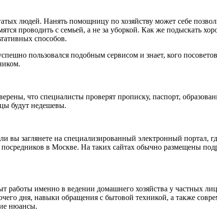
гатых людей. Нанять помощницу по хозяйству может себе позво
мятся проводить с семьей, а не за уборкой. Как же подыскать хо
ьтативных способов.
спешно пользовался подобным сервисом и знает, кого посоветоват
ником.
верены, что специалисты проверят прописку, паспорт, образован
ицы будут недешевы.
если вы заглянете на специализированный электронный портал, 
з посредников в Москве. На таких сайтах обычно размещены под
ыт работы именно в ведении домашнего хозяйства у частных лиц
бочего дня, навыки обращения с бытовой техникой, а также со
кие нюансы.