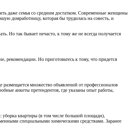
лить даже семья со средним достатком. Современные женщины
рошую домработницу, которая бы трудилась на совесть, и
ь. Но так бывает нечасто, к тому же не всегда получается
ие, рекомендации. Но приготовьтесь к тому, что придется
где размещается множество объявлений от профессионалов
робные анкеты претендентов, где указаны опыт работы,
: уборка квартиры (в том числе большой площади),
временными специальными химическими средствами. Заранее