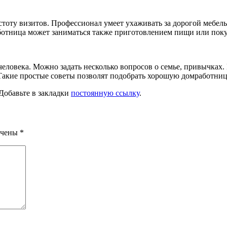
астоту визитов. Профессионал умеет ухаживать за дорогой мебел
ботница может заниматься также приготовлением пищи или пок
 человека. Можно задать несколько вопросов о семье, привычках.
Такие простые советы позволят подобрать хорошую домработницу
 Добавьте в закладки
постоянную ссылку
.
ечены
*