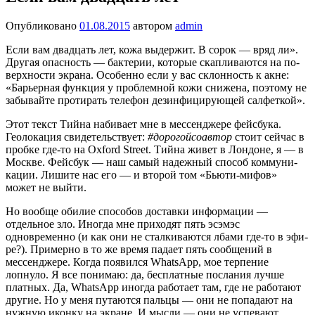
Опубликовано
01.08.2015
автором
admin
Если вам двадцать лет, кожа выдержит. В сорок — вряд ли».
Другая опасность — бактерии, которые скапливаются на по­
верхности экрана. Особенно если у вас склонность к акне:
«Барьерная функция у проблемной кожи снижена, поэтому не
забывайте протирать телефон дезин­фицирующей салфеткой».
Этот текст Тийна набивает мне в мессенджере фейсбука.
Геолокация свидетельствует:
#дорогойсоавтор
стоит сейчас в
пробке где-то на Oxford Street. Тийна живет в Лондоне, я — в
Москве. Фейсбук — наш самый надежный способ коммуни­
кации. Лишите нас его — и второй том «Бьюти-мифов»
может не выйти.
Но вообще обилие способов доставки информации —
отдельное зло. Иногда мне приходят пять эсэмэс
одновременно (и как они не сталкиваются лбами где-то в эфи­
ре?). Примерно в то же время падает пять сообщений в
мессенджере. Когда появил­ся WhatsApp, мое терпение
лопнуло. Я все понимаю: да, бесплатные послания лучше
платных. Да, WhatsApp иногда работает там, где не работают
другие. Но у меня путаются пальцы — они не попадают на
нужную иконку на экране. И мысли — они не успевают