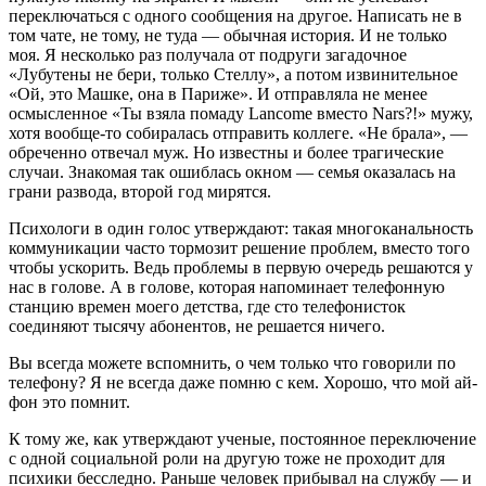
переключаться с одного сооб­щения на другое. Написать не в
том чате, не тому, не туда — обычная история. И не только
моя. Я несколько раз получала от подруги загадочное
«Лубутены не бери, только Стеллу», а потом извинительное
«Ой, это Машке, она в Париже». И отправ­ляла не менее
осмысленное «Ты взяла по­маду Lancome вместо Nars?!» мужу,
хотя вообще-то собиралась отправить коллеге. «Не брала», —
обреченно отвечал муж. Но известны и более трагические
случаи. Зна­комая так ошиблась окном — семья оказа­лась на
грани развода, второй год мирятся.
Психологи в один голос утверждают: такая многоканальность
коммуникации часто тормозит решение проблем, вме­сто того
чтобы ускорить. Ведь проблемы в первую очередь решаются у
нас в го­лове. А в голове, которая напомина­ет телефонную
станцию времен моего детства, где сто телефонисток
соединяют тысячу абонентов, не решается ничего.
Вы всегда можете вспомнить, о чем толь­ко что говорили по
телефону? Я не всегда даже помню с кем. Хорошо, что мой ай­
фон это помнит.
К тому же, как утверждают ученые, постоянное переключение
с одной со­циальной роли на другую тоже не прохо­дит для
психики бесследно. Раньше чело­век прибывал на службу — и