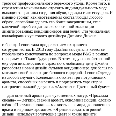
требуют профессионального бережного ухода. Кроме того, в
стремле­нии максимально отразить индивидуаль­ность мода
выходит за границы создания обуви, одежды и аксессуаров. И
именно аромат, как неотъемлемая составляю­щая любого
образа, способная сделать его более завершенным, стал
ключевой идеей создания эксклюзивной коллекции
лимитированных кондиционеров для белья. Эта уникальная
коллаборация культового дизайнера Джайлза Дикона
и бренда Lenor стала продолжением их давнего
сотрудничества. В 2013 году Джайлз выступал в качестве
глобального консультанта по вопросам моды P&G в рамках
программы «Ткани будущего». В этом году со свойственной
ему ори­гинальностью и страстью к любимому делу Джайлз
разработал новый дизайн бутылок кондиционера для белья по
мо­тивам своей коллекции базового гарде­роба Lenor «Одежда
на любой случай». Коллекция включает три потрясающих
аромата, способных выразить и под­черкнуть характер и
настроение каждой девушки. «Аметист и Цветочный букет»
— драгоценный аромат для чувственных натур. «Прохлада
океана» — лёгкий, све­жий аромат, обволакивающий, словно
шёлк. «Цветущие поля» — мягкость ка­шемира, дополненная
ярким и игривым ароматом. «Я решил создать игривый
дизайн, используя волнующие цвета и яркие принты,