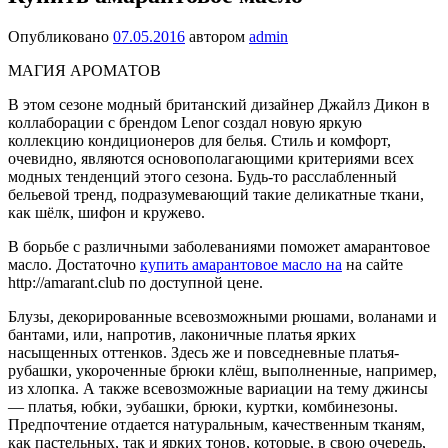
Опубликовано
07.05.2016
автором
admin
МАГИЯ АРОМАТОВ
В этом сезоне модный британский дизайнер Джайлз Дикон в
коллаборации с брендом Lenor создал новую яркую
коллекцию кондиционеров для белья. Стиль и комфорт,
очевидно, являются основополагающими критериями всех
модных тенденций этого сезона. Будь-то расслабленный
бельевой тренд, подразумевающий такие деликат­ные ткани,
как шёлк, шифон и кружево.
В борьбе с различными заболеваниями поможет амарантовое
масло. Достаточно
купить амарантовое масло на
на сайте
http://amarant.club по доступной цене.
Блузы, декорированные всевозможны­ми рюшами, воланами и
бантами, или, напротив, лаконичные платья ярких
насыщенных оттенков. Здесь же и по­вседневные платья-
рубашки, укорочен­ные брюки клёш, выполненные, напри­мер,
из хлопка. А также всевозможные вариации на тему джинсы
— платья, юбки, эубашки, брюки, куртки, комбинезоны.
Предпочтение отдается натуральным, качественным тканям,
как пастельных, так и ярких тонов, которые, в свою очередь,