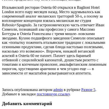
Итальянский ресторан Osteria 60 открылся в Baglioni Hotel
London всего пару месяцев назад. Место задумы­валось как
современный аналог миланских тратто­рий 50-х, а посему за
воплощение концепции взялась миланская же студия
Rebosio+Spagnulo. За гастрономическую часть отвечает Иван
Симеоли, познавший азы профессии у са­мого Массимо
Боттуры в Osteria Francescana с тремя мишле- новскими
звездами. Кухню подшефного заведения Симеоли описывает
как «попытку поженить итальянские традиции с локальными
сезонными продуктами, сделав блюда настоль­ко полезными,
насколько это возможно». Впрочем, никакой веганской
аскезой в Osteria 60 не пахнет. Пахнет здесь бара­ньей
отбивной с сицилийской капонатой, душистым ризотто с
томатами и копче­ным проволоне, амальфитанским лимон­ным
пирогом, хрустящими аранчини и чем угодно еще — в
зависимости от масштабов разыгравшегося аппетита.
Запись опубликована автором
admin
в рубрике
Разное 5
.
Добавьте в закладки
постоянную ссылку
.
Добавить комментарий