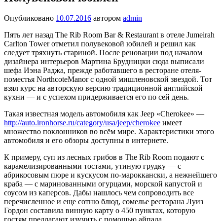
Опубликовано
10.07.2016
автором
admin
Пять лет назад The Rib Room Bar & Restaurant в отеле Jumeirah
Carlton Tower отметил полувековой юбилей и решил как
следует тряхнуть стариной. После рено­вации под началом
дизайнера интерьеров Мартина Брудницки сюда выписали
шефа Иэна Раджа, прежде рабо­тавшего в ресторане отеля-
поместья NorthcoteManor с одной мишленовской звездой. Тот
взял курс на авторскую версию традиционной английской
кухни — и с успехом придержива­ется его по сей день.
Такая известная модель автомобиля как Jeep «Cherokee» —
http://auto.ironhorse.ru/category/usa/jeep/cherokee
имеет
множество поклонников во всём мире. Характеристики этого
автомобиля и его обзоры доступны в интернете.
К примеру, суп из лесных грибов в The Rib Room подают с
карамелизированными тостами, утиную грудку — с
абрикосовым пюре и кускусом по-мароккански, а нежнейшего
краба — с маринованными огурцами, морской капустой и
соусом из каперсов. Дабы нашлось чем сопрово­дить все
перечисленное и еще сотню блюд, сомелье ресторана Луиз
Гордон составила винную карту о 450 пунктах, которую
гостям предлагают изучить с помощью айпада.