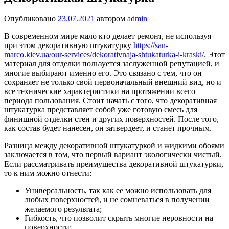
Опубликовано
23.07.2021
автором
admin
В современном мире мало кто делает ремонт, не используя
при этом декоративную штукатурку
https://san-
marco.kiev.ua/our-services/dekorativnaja-shtukaturka-i-kraski/
. Этот
материал для отделки пользуется заслуженной репутацией, и
многие выбирают именно его. Это связано с тем, что он
сохраняет не только свой первоначальный внешний вид, но и
все технические характеристики на протяжении всего
периода пользования. Стоит начать с того, что декоративная
штукатурка представляет собой уже готовую смесь для
финишной отделки стен и других поверхностей. После того,
как состав будет нанесен, он затвердеет, и станет прочным.
Разница между декоративной штукатуркой и жидкими обоями
заключается в том, что первый вариант экологически чистый.
Если рассматривать преимущества декоративной штукатурки,
то к ним можно отнести:
Универсальность, так как ее можно использовать для
любых поверхностей, и не сомневаться в получении
желаемого результата;
Гибкость, что позволит скрыть многие неровности на
поверхности;