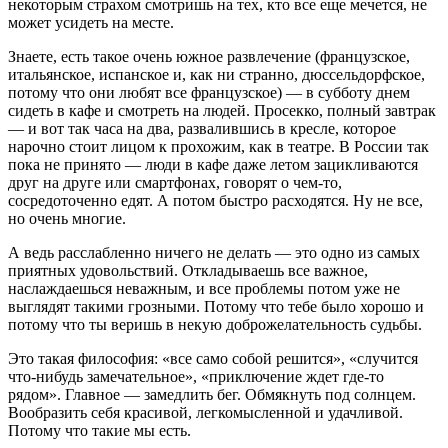
некоторым страхом смотришь на тех, кто все еще мечется, не
может усидеть на месте.
Знаете, есть такое очень южное развлечение (француз­ское,
итальянское, испанское и, как ни странно, дюссель­дорфское,
потому что они любят все французское) — в суб­боту днем
сидеть в кафе и смотреть на людей. Просекко, полный завтрак
— и вот так часа на два, развалившись в кресле, которое
нарочно стоит лицом к прохожим, как в театре. В России так
пока не принято — люди в кафе да­же летом зацикливаются
друг на друге или смартфонах, говорят о чем-то,
сосредоточенно едят. А потом быстро рас­ходятся. Ну не все,
но очень многие.
А ведь расслабленно ничего не делать — это одно из са­мых
приятных удовольствий. Откладываешь все важное,
наслаждаешься неважным, и все проблемы потом уже не
выглядят такими грозными. Потому что тебе было хо­рошо и
потому что ты веришь в некую доброжелатель­ность судьбы.
Это такая философия: «все само собой решится», «случит­ся
что-нибудь замечательное», «приключение ждет где-то
рядом». Главное — замедлить бег. Обмякнуть под солнцем.
Вообразить себя красивой, легкомысленной и удачливой.
Потому что такие мы есть.