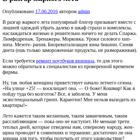
Опубликовано
17.06.2016
автором
admin
В разгар жаркого лета популярный блогер призывает вместе с
лишней одеждой убрать далеко в шкаф страхи и комплексы,
наслаждаться жизнью и решительно ничего не делать Спаржа.
Лимфодренаж. Тренажеры. Мор­ковка. Уроки силового хип-
хопа. Мезоте- рапия. Биоревитализация зоны бикини. Синяя
диета (ешь только замороженные продукты, не размораживая).
Если требуется
ремонт ноутбуков винница
, то для этого
можно обратиться к специалистам из проверенной временем
фирмы.
Ну, так любая женщина приветствует начало летнего сезона.
«На улице +25! — восклицает она. — О боже! Кошмар! Как я
пойду туда без колготок? Все, я за­болела. У меня
экзистенциальный грипп. Карантин! Мне нельзя выходить из
квартиры!»
Лето кажется таким желанным, таким заманчивым, таким
расслабляющим — пока оно не наступит. Не меньше трети
теплых дней, которые отведены нам, северному народу, жен­
щина проводит в сомнениях и терзаниях: достаточно ли она
хороша для того, чтобы получать от этого удовольствие?