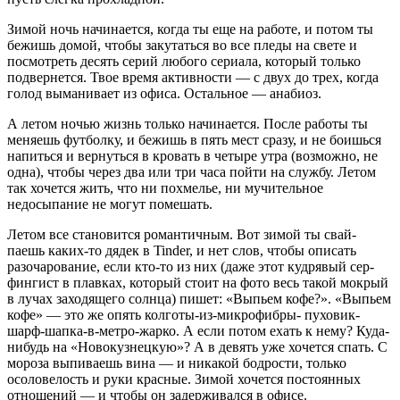
Зимой ночь начинается, когда ты еще на работе, и потом ты
бежишь домой, чтобы закутаться во все пледы на све­те и
посмотреть десять серий любого сериала, который только
подвернется. Твое время активности — с двух до трех, когда
голод вы­манивает из офиса. Остальное — анабиоз.
А летом ночью жизнь только начинается. После работы ты
меняешь футболку, и бежишь в пять мест сразу, и не боишься
напиться и вернуться в кровать в четыре утра (возможно, не
одна), чтобы через два или три часа пойти на службу. Летом
так хочется жить, что ни похмелье, ни мучительное
недосыпание не могут помешать.
Летом все становится романтичным. Вот зимой ты свай-
паешь каких-то дядек в Tinder, и нет слов, чтобы описать
разочарование, если кто-то из них (даже этот кудрявый сер­
фингист в плавках, который стоит на фото весь такой мо­крый
в лучах заходящего солнца) пишет: «Выпьем кофе?». «Выпьем
кофе» — это же опять колготы-из-микрофибры- пуховик-
шарф-шапка-в-метро-жарко. А если потом ехать к нему? Куда-
нибудь на «Новокузнецкую»? А в девять уже хочется спать. C
мороза выпиваешь вина — и ника­кой бодрости, только
осоловелость и руки красные. Зимой хочется постоянных
отношений — и чтобы он задерживал­ся в офисе.