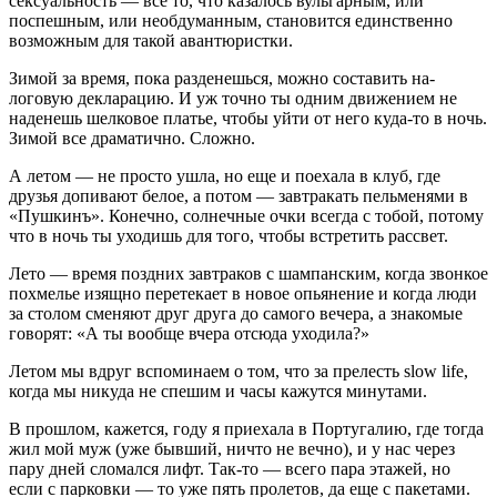
сексуальность — все то, что казалось вульгарным, или
поспешным, или необдуманным, становится един­ственно
возможным для такой авантюристки.
Зимой за время, пока разденешься, можно составить на­
логовую декларацию. И уж точно ты одним движением не
наденешь шелковое платье, чтобы уйти от него куда-то в ночь.
Зимой все драматично. Сложно.
А летом — не просто ушла, но еще и поехала в клуб, где
друзья допивают белое, а потом — завтракать пельменя­ми в
«Пушкинъ». Конечно, солнечные очки всегда с то­бой, потому
что в ночь ты уходишь для того, чтобы встре­тить рассвет.
Лето — время поздних завтраков с шампанским, когда звонкое
похмелье изящно перетекает в новое опьянение и когда люди
за столом сменяют друг друга до самого вечера, а знакомые
говорят: «А ты вообще вчера отсюда уходила?»
Летом мы вдруг вспоминаем о том, что за прелесть slow life,
когда мы никуда не спешим и часы кажутся минутами.
В прошлом, кажется, году я приехала в Португалию, где тогда
жил мой муж (уже бывший, ничто не вечно), и у нас через
пару дней сломался лифт. Так-то — всего пара эта­жей, но
если с парковки — то уже пять пролетов, да еще с пакетами.