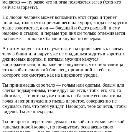
меняется — ну разве что иногда появляется загар (хотя кто
сей­час загорает?).
Но любой человек может вспомнить этот страх и трепет
новичка, только что прие­хавшего на курорт, когда все кругом
такие золотистые, а он — бледный и будто рых­лый, и ему
неловко и стыдно, и первые три дня он только отлеживается
на пляже — никаких баров и клубов по вечерам.
А потом вдруг что-то случается, и ты привыкаешь к своему
телу в бикини, и вдруг уже не стыдишься ходить в коротких
джинсо­вых шортах, и взгляды мужчин кажутся
восторженными, и больше нет ощущения, что твоя задница —
это какой-то сиамский близнец, прилипший к тебе, на
которого все смо­трят, как на циркового уродца.
Ты принимаешь свое тело — голым или одетым, белым или
слегка поджаренным, тебе вдруг хочется, чтобы его кто-то
обнимал, — и вот ты уже стоишь на балконе его квартиры
голая и непринужденно пьешь игристое, совер­шенно не
смущаясь тем, что тебя увидят. Наоборот, тебе хочется, чтобы
видели. Ты же прекрасна.
Ты не просто перестаешь думать о какой-то там мифи­ческой
«апельсиновой корке», но по-другому осознаешь свою