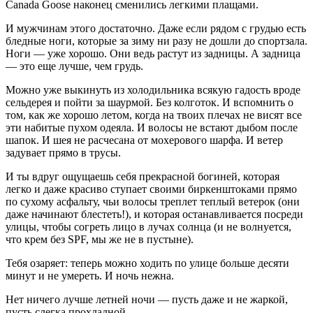
Canada Goose наконец сменились легкими плащами.
И мужчинам этого достаточно. Даже если рядом с грудью есть
бледные ноги, которые за зиму ни разу не дошли до спортзала.
Ноги — уже хорошо. Они ведь растут из задни­цы. А задница
— это еще лучше, чем грудь.
Можно уже выкинуть из холодильника всякую га­дость вроде
сельдерея и пойти за шаурмой. Без колготок. И вспомнить о
том, как же хорошо летом, когда на твоих плечах не висят все
эти набитые пухом одеяла. И волосы не встают дыбом после
шапок. И шея не расчесана от мохе­рового шарфа. И ветер
задувает прямо в трусы.
И ты вдруг ощущаешь себя прекрасной богиней, кото­рая
легко и даже красиво ступает своими биркенштоками прямо
по сухому асфальту, чьи волосы треплет теплый ветерок (они
даже начинают блестеть!), и которая оста­навливается посреди
улицы, чтобы согреть лицо в лучах солнца (и не волнуется,
что крем без SPF, мы же не в пустыне).
Тебя озаряет: теперь можно ходить по улице больше десяти
минут и не умереть. И ночь нежна.
Нет ничего лучше летней ночи — пусть даже и не жаркой,
пусть слегка прохладной.