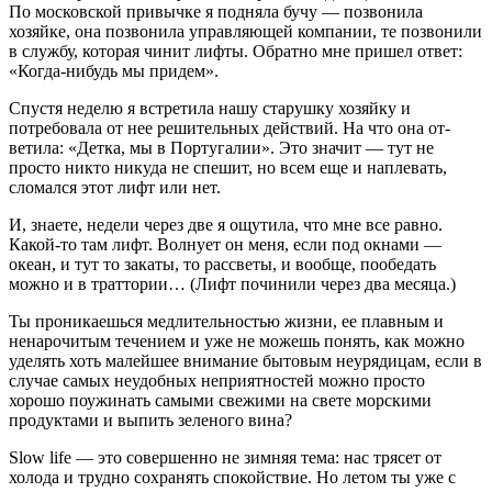
По московской привычке я подняла бучу — по­звонила
хозяйке, она позвонила управляющей компании, те позвонили
в службу, которая чинит лифты. Обратно мне пришел ответ:
«Когда-нибудь мы придем».
Спустя неделю я встретила нашу старушку хозяйку и
потребовала от нее решительных действий. На что она от­
ветила: «Детка, мы в Португалии». Это значит — тут не
просто никто никуда не спешит, но всем еще и наплевать,
сломался этот лифт или нет.
И, знаете, недели через две я ощутила, что мне все равно.
Какой-то там лифт. Волнует он меня, если под окнами —
океан, и тут то закаты, то рассветы, и вообще, пообедать
можно и в траттории… (Лифт починили через два месяца.)
Ты проникаешься медлительностью жизни, ее плавным и
ненарочитым течением и уже не можешь понять, как мож­но
уделять хоть малейшее внимание бытовым неурядицам, если в
случае самых неудобных неприятностей мож­но просто
хорошо поужинать самыми свежими на свете морскими
продукта­ми и выпить зеленого вина?
Slow life — это совершенно не зимняя тема: нас трясет от
холода и трудно со­хранять спокойствие. Но летом ты уже с