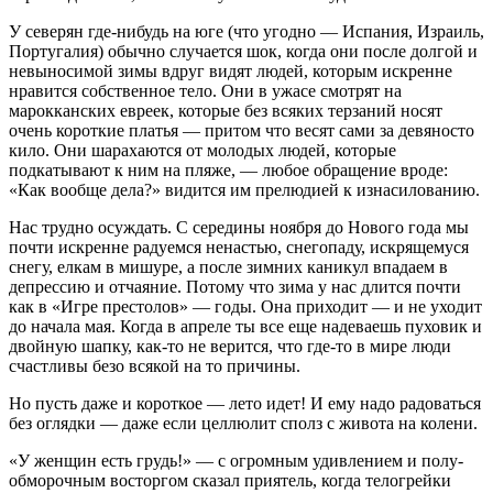
У северян где-нибудь на юге (что угод­но — Испания, Израиль,
Португалия) обычно случается шок, когда они после долгой и
невыносимой зимы вдруг ви­дят людей, которым искренне
нравится собственное тело. Они в ужасе смотрят на
марокканских евреек, которые без всяких терзаний носят
очень короткие платья — притом что весят сами за де­вяносто
кило. Они шарахаются от мо­лодых людей, которые
подкатывают к ним на пляже, — любое обращение вроде:
«Как вообще дела?» видится им прелюдией к изнасилованию.
Нас трудно осуждать. С середины ноября до Нового года мы
почти искренне радуемся ненастью, снегопаду, искря­щемуся
снегу, елкам в мишуре, а после зимних каникул впа­даем в
депрессию и отчаяние. Потому что зима у нас длится почти
как в «Игре престолов» — годы. Она приходит — и не уходит
до начала мая. Когда в апреле ты все еще надеваешь пуховик и
двойную шапку, как-то не верится, что где-то в мире люди
счастливы безо всякой на то причины.
Но пусть даже и короткое — лето идет! И ему надо радоваться
без оглядки — даже если целлюлит сполз с жи­вота на колени.
«У женщин есть грудь!» — с огромным удивлением и полу­
обморочным восторгом сказал приятель, когда телогрейки