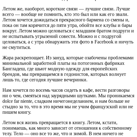
Летом же, наоборот, короткие связи — лучшие связи. Лучше
всего — вообще не помнить, кто это был или как его звали.
Летом хочется дожидаться прекрасного бармена со смены и,
пока он там корячится до пяти утра, обойти все клубы и бары
вокруг. Летом можно целоваться с младшим братом подруги и
не испытывать угрызений совести. Мож­но и с подругой
целоваться, а с утра обнаружить эти фото в Facebook и ничуть
не смутиться.
Жара раскрепощает. Из зануд, которые озабочены про­блемами
минимальной заработной платы на потогонных фабриках
Бангладеш, где шьют модную одежду для евро­пейских
брендов, мы превращаемся в гедонистов, которых волнует
лишь то, где сегодня лучшие вечеринки.
Нам хочется по восемь часов сидеть в кафе, вести раз­говоры
ни о чем, смеяться над заурядными шутками. Мы проникаемся
dolce far niente, сладким ничегонеделанием, и нам больше не
стыдно за то, что в это время мы не учим французский или не
пишем книгу.
Летом вся жизнь превращается в книгу. Летом, кстати,
понимаешь, как много зависит от отноше­ния к собственному
телу. Тело — оно все то же, что и зимой. В нем ничего не