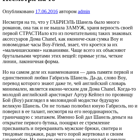
Опубликовано
17.06.2016
автором
admin
Несмотря на то, что у ГАБРИЭЛЬ Шанель было много
романов, она так и не вышла ЗАМУЖ, храня верность своей
первой СТРАСТИало кто из почитательниц таких знаковых
аксессуаров Дома Chanel, как икониче-ская сумка Boy и
новомодные часы Boy-Friend, знает, что кроется за их
«мальчишескими» названиями. Чаще всего их объясняют
брутальными чертами этих вещей: прямые углы, четкие
линии, лаконичная форма.
Но на самом деле их наименования — дань памяти первой и
единственной любви Габриэль Шанель. Да-да, слово Boy,
перевод которого знают даже те, чей английский словарь
минимален, является икони-ческим для Дома Chanel. Когда-то
молодой английский аристократ Артур Кейпел по прозвищу
Бой (Boy) разглядел в миловидной модистке будущую
великую Шанель. Он не только полюбил юную Габриэль, но и
поверил в ее талант, несмотря на его неординарность,
граничащую с эпатажем. Именно Бой дал Шанель деньги на
открытие первого бутика, поощрял ее стремление
присваивать и перекраивать мужские брюки, свитера и
твидовые пиджаки, ради чего порой жертвовал и своим
гардеробом. На первом свидании он подарил ей камелии —