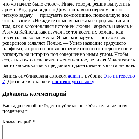
что «в начале было слово». Иначе говоря, решив выпустить
аромат Boy, руководство Дома поставило перед маэстро
четкую задачу — придумать композицию, подходящую под
это название. «Не ждите от меня рассказа с придыханием о
том, как я вдохновлялся историей любви Габриэль Шанель и
Артура Кейпела, как изучал все тонкости их романа, как
посещал знаковые места. Я вас разочарую, — без ложных
реверансов заявляет Польж. — Узнав название грядущего
парфюма, я просто принял решение отойти от стереотипов и
взглянуть на историю под совершенно иным углом. Чтобы
создать что-то невероятно женственное, великая Мадемуазель
часто вдохновлялась предметами джентльменского гардероба.
Запись опубликована автором
admin
в рубрике
Это интересно
7
. Добавьте в закладки
постоянную ссылку
.
Добавить комментарий
Ваш адрес email не будет опубликован.
Обязательные поля
помечены
*
Комментарий
*