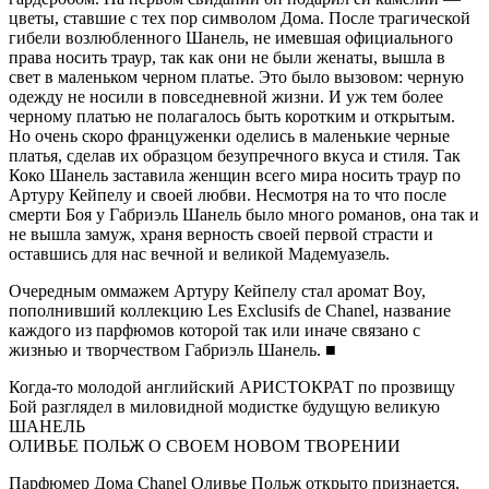
цветы, ставшие с тех пор символом Дома. После трагической
гибели возлюбленного Шанель, не имевшая официального
права носить траур, так как они не были женаты, вышла в
свет в маленьком черном платье. Это было вызовом: черную
одежду не носили в повседневной жизни. И уж тем более
черному платью не полагалось быть коротким и открытым.
Но очень скоро француженки оделись в маленькие черные
платья, сделав их образцом безупречного вкуса и стиля. Так
Коко Шанель заставила женщин всего мира носить траур по
Артуру Кейпелу и своей любви. Несмотря на то что после
смерти Боя у Габриэль Шанель было много романов, она так и
не вышла замуж, храня верность своей первой страсти и
оставшись для нас вечной и великой Мадемуазель.
Очередным оммажем Артуру Кейпелу стал аромат Boy,
пополнивший коллекцию Les Exclusifs de Chanel, название
каждого из парфюмов которой так или иначе связано с
жизнью и творчеством Габриэль Шанель. ■
Когда-то молодой английский АРИСТОКРАТ по прозвищу
Бой разглядел в миловидной модистке будущую великую
ШАНЕЛЬ
ОЛИВЬЕ ПОЛЬЖ О СВОЕМ НОВОМ ТВОРЕНИИ
Парфюмер Дома Chanel Оливье Польж открыто признается,