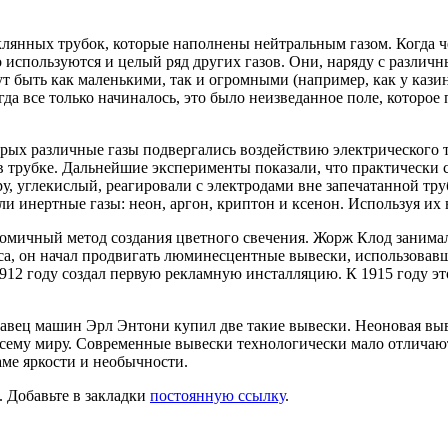
клянных трубок, которые наполнены нейтральным газом. Когда че
 используются и целый ряд других газов. Они, наряду с различ
т быть как маленькими, так и огромными (например, как у кази
огда все только начиналось, это было неизведанное поле, которо
ых различные газы подвергались воздействию электрического то
 в трубке. Дальнейшие эксперименты показали, что практически
еру, углекислый, реагировали с электродами вне запечатанной тру
 инертные газы: неон, аргон, криптон и ксенон. Используя их в
номичный метод создания цветного свечения. Жорж Клод занима
а, он начал продвигать люминесцентные вывески, использовав
 1912 году создал первую рекламную инсталляцию. К 1915 году э
авец машин Эрл Энтони купил две такие вывески. Неоновая выв
всему миру. Современные вывески технологически мало отличают
аме яркости и необычности.
. Добавьте в закладки
постоянную ссылку
.