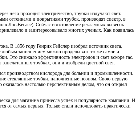
рез него проходит электричество, трубки излучают свет.
ными оттенками и покрытиями трубок, производят спектр, в
но в Лас-Вегасе). Сейчас изготовление рекламных вывесок —
е привлекало и заинтересовывало многих ученых. Как появилась
ка. В 1856 году Генрих Гейслер изобрел источник света,
 с любым заполнением можно проделывать то же самое и
бки. Это снижало эффективность электродов и свет вскоре гас.
 запечатанных трубках, они и изобрели цветной свет.
лся производством кислорода для больниц и промышленности.
шие стеклянные трубки, наполненные неоном. Свою первую
то оказалось настолько перспективным делом, что он открыл
еска для магазина принесла успех и популярность компании. И
ся от самых первых. Только стали использовать практически