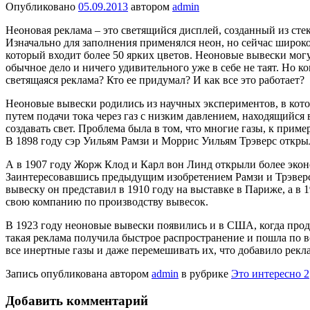
Опубликовано
05.09.2013
автором
admin
Неоновая реклама – это светящийся дисплей, созданный из сте
Изначально для заполнения применялся неон, но сейчас широко
который входит более 50 ярких цветов. Неоновые вывески могу
обычное дело и ничего удивительного уже в себе не таят. Но к
светящаяся реклама? Кто ее придумал? И как все это работает?
Неоновые вывески родились из научных экспериментов, в котор
путем подачи тока через газ с низким давлением, находящийся
создавать свет. Проблема была в том, что многие газы, к прим
В 1898 году сэр Уильям Рамзи и Моррис Уильям Трэверс открыли
А в 1907 году Жорж Клод и Карл вон Линд открыли более эко
Заинтересовавшись предыдущим изобретением Рамзи и Трэверс
вывеску он представил в 1910 году на выставке в Париже, а в
свою компанию по производству вывесок.
В 1923 году неоновые вывески появились и в США, когда прод
такая реклама получила быстрое распространение и пошла по 
все инертные газы и даже перемешивать их, что добавило рекл
Запись опубликована автором
admin
в рубрике
Это интересно 2
Добавить комментарий