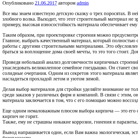
Опубликовано
21.06.2017
автором
admin
Все мы знаем известную детскую сказку о трех поросятах. В не
злобного волка. Выходит, что этот строительный материал не 
примеру, высокая износостойкость материала обеспечивает ем
Таким образом, при проектировке строения можно предусмотре
Главное, выбрать качественный материал, который полностью с
работы с другими строительными материалами. Это обусловлено 
браться за воплощение дома своей мечты, то это того стоит. До
Проведя небольшой анализ долговечности кирпичных строений, 
унаследовать великолепное семейное гнездышко. Он станет сво
солидные очертания. Одним из секретов этого материала являе
насладиться прохладой летом и уютом зимой.
Делая выбор материалов для стройки уделяйте внимание не то
среди заказов у различных фирм и компаний. В связи с этим, 
материала заключается в том, что с его помощью можно воссоз
Еще одним немаловажным плюсом выбора кирпича — это его ог
кирпич не горит.
Также, ему не страшны никакие коррозии, гниения и паразиты,
Вывод напрашивается один, если Вам важна экологическая, эсте
безопасности.