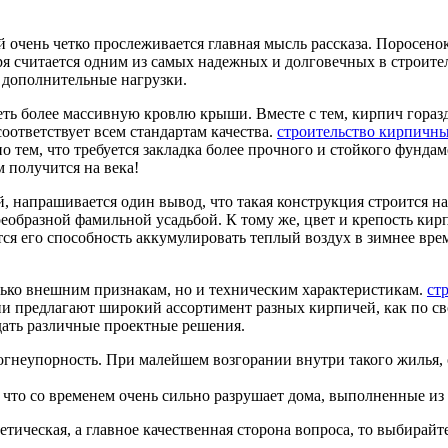
й очень четко прослеживается главная мысль рассказа. Поросено
зря считается одним из самых надежных и долговечных в строит
у дополнительные нагрузки.
ть более массивную кровлю крыши. Вместе с тем, кирпич горазд
оответствует всем стандартам качества.
строительство кирпичны
тем, что требуется закладка более прочного и стойкого фундаме
м получится на века!
напрашивается один вывод, что такая конструкция строится на м
еобразной фамильной усадьбой. К тому же, цвет и крепость кирп
тся его способность аккумулировать теплый воздух в зимнее вре
лько внешним признакам, но и техническим характеристикам.
ст
они предлагают широкий ассортимент разных кирпичей, как по св
дать различные проектные решения.
неупорность. При малейшем возгорании внутри такого жилья, о
 что со временем очень сильно разрушает дома, выполненные из
тическая, а главное качественная сторона вопроса, то выбирайте