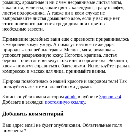
ромашку, ароматные и ни с чем несравнимые листья мяты,
эвкалипта, мелиссы, яркие цветы календулы, траву шалфея,
листья подорожника. А также ни в коем случае не
выбрасывайте листья домашнего алоэ, если у вас еще нет
этого полезного растения среди домашних цветов —
необходимо завести.
Применение целебных ванн еще с древности приравнивалось
к «королевскому» уходу. А помогут нам все те же дары
природы – волшебные травы. Мелиса, мята, ромашка –
успокоят раздраженную кожу. Ноготки, крапива, листья
березы – очистят и выведут токсины из организма. Эвкалипт,
хвоя – помогут справиться с бактериями. Используйте травы в
компрессах и масках для лица, принимайте ванны.
Природа позаботилась о нашей красоте и здоровом теле! Так
пользуйтесь же этими волшебными дарами.
Запись опубликована автором
admin
в рубрике
Здоровье 4
.
Добавьте в закладки
постоянную ссылку
.
Добавить комментарий
Ваш адрес email не будет опубликован.
Обязательные поля
помечены
*