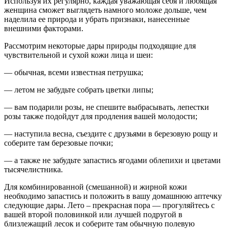
Используя их регулярно, каждая уважающая себя и любящая
женщина сможет выглядеть намного моложе дольше, чем
наделила ее природа и убрать признаки, нанесенные
внешними факторами.
Рассмотрим некоторые дары природы подходящие для
чувствительной и сухой кожи лица и шеи:
— обычная, всеми известная петрушка;
— летом не забудьте собрать цветки липы;
— вам подарили розы, не спешите выбрасывать, лепестки
розы также подойдут для продления вашей молодости;
— наступила весна, съездите с друзьями в березовую рощу и
соберите там березовые почки;
— а также не забудьте запастись ягодами облепихи и цветами
тысячелистника.
Для комбинированной (смешанной) и жирной кожи
необходимо запастись и положить в вашу домашнюю аптечку
следующие дары. Лето – прекрасная пора — прогуляйтесь с
вашей второй половинкой или лучшей подругой в
близлежащий лесок и соберите там обычную полевую