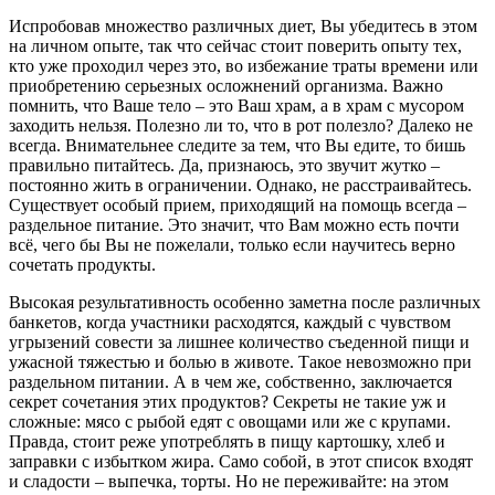
Испробовав множество различных диет, Вы убедитесь в этом
на личном опыте, так что сейчас стоит поверить опыту тех,
кто уже проходил через это, во избежание траты времени или
приобретению серьезных осложнений организма. Важно
помнить, что Ваше тело – это Ваш храм, а в храм с мусором
заходить нельзя. Полезно ли то, что в рот полезло? Далеко не
всегда. Внимательнее следите за тем, что Вы едите, то бишь
правильно питайтесь. Да, признаюсь, это звучит жутко –
постоянно жить в ограничении. Однако, не расстраивайтесь.
Существует особый прием, приходящий на помощь всегда –
раздельное питание. Это значит, что Вам можно есть почти
всё, чего бы Вы не пожелали, только если научитесь верно
сочетать продукты.
Высокая результативность особенно заметна после различных
банкетов, когда участники расходятся, каждый с чувством
угрызений совести за лишнее количество съеденной пищи и
ужасной тяжестью и болью в животе. Такое невозможно при
раздельном питании. А в чем же, собственно, заключается
секрет сочетания этих продуктов? Секреты не такие уж и
сложные: мясо с рыбой едят с овощами или же с крупами.
Правда, стоит реже употреблять в пищу картошку, хлеб и
заправки с избытком жира. Само собой, в этот список входят
и сладости – выпечка, торты. Но не переживайте: на этом