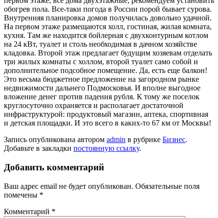
первом этаже, все дома двухэтажные, рекомендуем установить
обогрев пола. Все-таки погода в России порой бывает сурова.
Внутренняя планировка домов получилась довольно удачной.
На первом этаже размещаются холл, гостиная, жилая комната,
кухня. Там же находится бойлерная с двухконтурным котлом
на 24 кВт, туалет и столь необходимая в дачном хозяйстве
кладовка. Второй этаж предлагает будущим хозяевам отделать
три жилых комнаты с холлом, второй туалет само собой и
дополнительное подсобное помещение. Да, есть еще балкон!
Это весьма бюджетное предложение на загородном рынке
недвижимости дальнего Подмосковья. И вполне выгодное
вложение денег против падения рубля. К тому же поселок
круглосуточно охраняется и располагает достаточной
инфраструктурой: продуктовый магазин, аптека, спортивная
и детская площадки. И это всего в каких-то 67 км от Москвы!
Запись опубликована автором
admin
в рубрике
Бизнес
.
Добавьте в закладки
постоянную ссылку
.
Добавить комментарий
Ваш адрес email не будет опубликован.
Обязательные поля
помечены
*
Комментарий
*