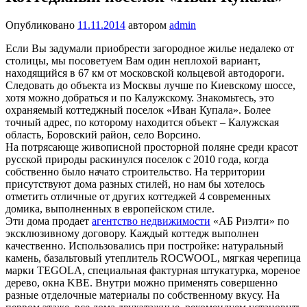
Опубликовано
11.11.2014
автором
admin
Если Вы задумали приобрести загородное жилье недалеко от
столицы, мы посоветуем Вам один неплохой вариант,
находящийся в 67 км от московской кольцевой автодороги.
Следовать до объекта из Москвы лучше по Киевскому шоссе,
хотя можно добраться и по Калужскому. Знакомьтесь, это
охраняемый коттеджный поселок «Иван Купала». Более
точный адрес, по которому находится объект – Калужская
область, Боровский район, село Ворсино.
На потрясающе живописной просторной поляне среди красот
русской природы раскинулся поселок с 2010 года, когда
собственно было начато строительство. На территории
присутствуют дома разных стилей, но нам бы хотелось
отметить отличные от других коттеджей 4 современных
домика, выполненных в европейском стиле.
Эти дома продает
агентство недвижимости
«АБ Риэлти» по
эксклюзивному договору. Каждый коттедж выполнен
качественно. Использовались при постройке: натуральный
камень, базальтовый утеплитель ROCWOOL, мягкая черепица
марки TEGOLA, специальная фактурная штукатурка, мореное
дерево, окна KBE. Внутри можно применять совершенно
разные отделочные материалы по собственному вкусу. На