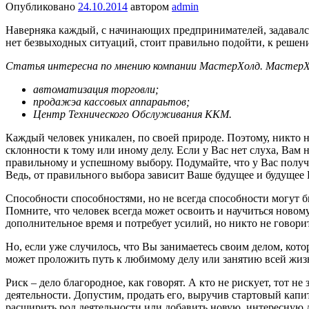
Опубликовано
24.10.2014
автором
admin
Наверняка каждый, с начинающих предпринимателей, задавался 
нет безвыходных ситуаций, стоит правильно подойти, к решени
Статья интересна по мнению компании МастерХолд. МастерХ
автоматизация торговли;
продажэа кассовых аппараьтов;
Центр Технического Обслуживания ККМ.
Каждый человек уникален, по своей природе. Поэтому, никто н
склонности к тому или иному делу. Если у Вас нет слуха, Вам 
правильному и успешному выбору. Подумайте, что у Вас получае
Ведь, от правильного выбора зависит Ваше будущее и будущее
Способности способностями, но не всегда способности могут бы
Помните, что человек всегда может освоить и научиться новому
дополнительное время и потребует усилий, но никто не говорит
Но, если уже случилось, что Вы занимаетесь своим делом, котор
может проложить путь к любимому делу или занятию всей жизни
Риск – дело благородное, как говорят. А кто не рискует, тот 
деятельности. Допустим, продать его, выручив стартовый капит
расширить род деятельности или добавить новую, интересную д