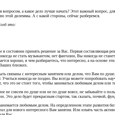
вопросом, а какое дело лучше начать? Этот важный вопрос, для
ю этой дилеммы. А с какой стороны, сейчас разберемся.
олд это:
е в состоянии принять решение за Вас. Первая составляющая ре
никогда не стать музыкантом, нет фантазии, Вы никогда не стане
тся хорошо, в чем разбираетесь, что интересно, а на основе эт
 Ваших близких.
ть связаны с интересным занятием или делом, что Вам по душе. 
. Учиться никогда не поздно. Вы всегда можете попробовать нау
, что это не стоит того, чтобы заниматься любимым делом или те
ое не совсем по душе или не по душе вовсе, не забывайте о поль
. Это дело будет прекрасным стартом, так сказать, почвой, фу
не занимается любимым делом. На определенном этапе развития би
ал для нового интересного Вам занятия. Или изъять часть актив
ля Вас.