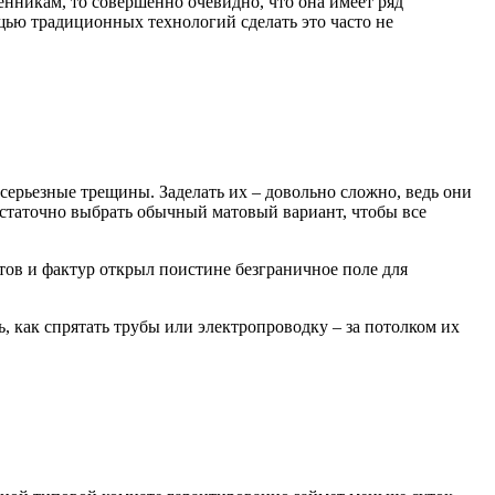
нникам, то совершенно очевидно, что она имеет ряд
щью традиционных технологий сделать это часто не
 серьезные трещины. Заделать их – довольно сложно, ведь они
остаточно выбрать обычный матовый вариант, чтобы все
ов и фактур открыл поистине безграничное поле для
 как спрятать трубы или электропроводку – за потолком их