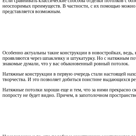
Если сравнивать классические способы отделки потолков с бо
неоспоримых преимуществ. В частности, с их помощью можно в
представляется возможным.
Особенно актуальны такие конструкции в новостройках, ведь, к
проявляются через шпаклевку и штукатурку. Но с натяжным пот
знакомые думали, что у вас обыкновенный ровный потолок.
Натяжные конструкции в первую очередь стали настоящей нахо
творчества. И это позволяет добиться поистине выдающихся ре
Натяжные потолки хороши еще и тем, что за ними прекрасно ск
попросту не будет видно. Причем, в запотолочном пространст