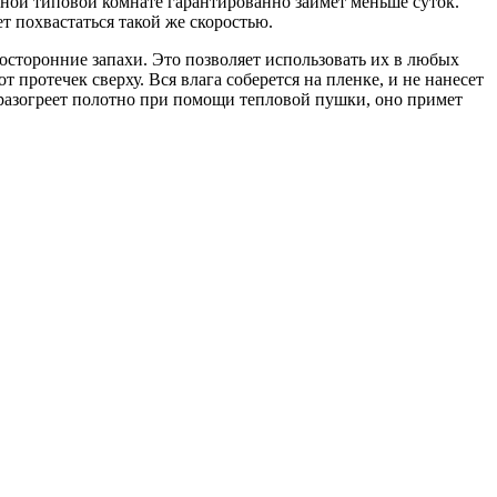
тной типовой комнате гарантированно займет меньше суток.
т похвастаться такой же скоростью.
посторонние запахи. Это позволяет использовать их в любых
протечек сверху. Вся влага соберется на пленке, и не нанесет
н разогреет полотно при помощи тепловой пушки, оно примет