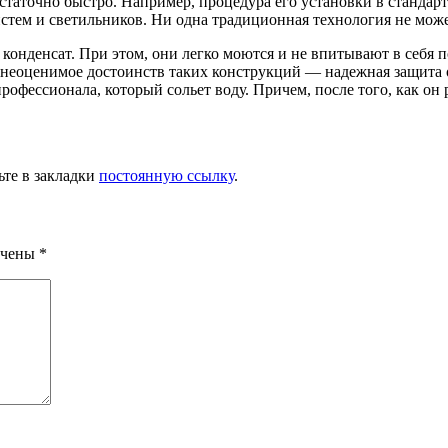
таточно быстро. Например, процедура его установки в стандар
истем и светильников. Ни одна традиционная технология не може
 конденсат. При этом, они легко моются и не впитывают в себя 
неоценимое достоинств таких конструкций — надежная защита от 
профессионала, который сольет воду. Причем, после того, как о
ьте в закладки
постоянную ссылку
.
ечены
*