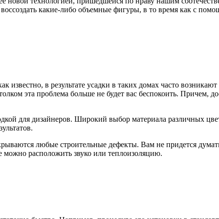
лее новой технологией, пришедшейся по нраву нашим соотечестве
оссоздать какие-либо объемные фигуры, в то время как с помо
ак известно, в результате усадки в таких домах часто возникают
олком эта проблема больше не будет вас беспокоить. Причем, д
дкой для дизайнеров. Широкий выбор материала различных цвет
зультатов.
рываются любые строительные дефекты. Вам не придется думать,
ве можно расположить звуко или теплоизоляцию.