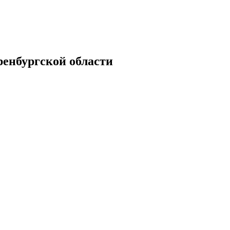
енбургской области