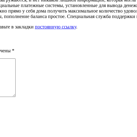
ециальные платежные системы, установленные для вывода дене
жно прямо у себя дома получить максимальное количество удовол
ы, пополнение баланса простое. Специальная служба поддержки
авьте в закладки
постоянную ссылку
.
ечены
*