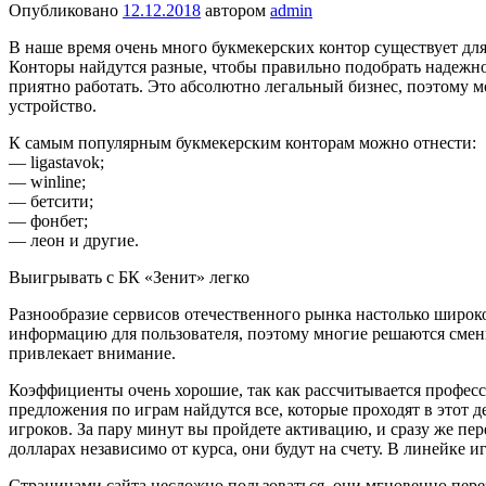
Опубликовано
12.12.2018
автором
admin
В наше время очень много букмекерских контор существует для
Конторы найдутся разные, чтобы правильно подобрать надежно
приятно работать. Это абсолютно легальный бизнес, поэтому 
устройство.
К самым популярным букмекерским конторам можно отнести:
— ligastavok;
— winline;
— бетсити;
— фонбет;
— леон и другие.
Выигрывать с БК «Зенит» легко
Разнообразие сервисов отечественного рынка настолько широк
информацию для пользователя, поэтому многие решаются сменит
привлекает внимание.
Коэффициенты очень хорошие, так как рассчитывается професс
предложения по играм найдутся все, которые проходят в этот д
игроков. За пару минут вы пройдете активацию, и сразу же пер
долларах независимо от курса, они будут на счету. В линейке
Страницами сайта несложно пользоваться, они мгновенно пере