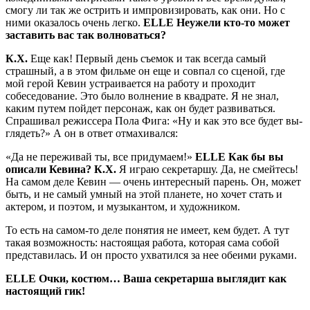
смогу ли так же острить и импровизировать, как они. Но с
ними оказалось очень легко.
ELLE
Неужели кто-то может
за­ставить вас так волноваться?
К.Х.
Еще как! Первый день съемок и так всегда самый
страшный, а в этом фильме он еще и совпал со сценой, где
мой герой Кевин устраивается на рабо­ту и проходит
собеседование. Это было волнение в квадрате. Я не знал,
каким путем пойдет персонаж, как он будет развиваться.
Спрашивал режиссера Пола Фига: «Ну и как это все будет вы­
глядеть?» А он в ответ отмахивался:
«Да не переживай ты, все придумаем!»
ELLE
Как бы вы
описали Кевина? К.Х.
Я играю секретаршу. Да, не смейтесь!
На самом деле Кевин — очень интересный парень. Он, может
быть, и не самый умный на этой пла­нете, но хочет стать и
актером, и по­этом, и музыкантом, и художником.
То есть на самом-то деле понятия не имеет, кем будет. А тут
такая возмож­ность: настоящая работа, которая са­ма собой
представилась. И он просто ухватился за нее обеими руками.
ELLE
Очки, костюм… Ваша секретарша выглядит как
настоя­щий гик!