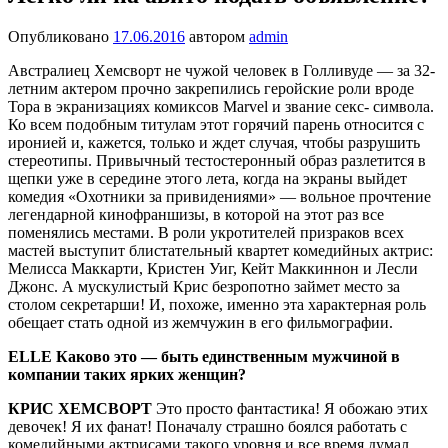
Опубликовано
17.06.2016
автором
admin
Австралиец Хемсворт не чужой человек в Гол­ливуде — за 32-
летним актером прочно закре­пились геройские роли вроде
Тора в экраниза­циях комиксов Marvel и звание секс- символа.
Ко всем подобным титулам этот горячий парень относится с
иро­нией и, кажется, только и ждет случая, чтобы разрушить
стереотипы. Привыч­ный тестостеронный образ разлетится в
щепки уже в середине этого лета, ког­да на экраны выйдет
комедия «Охотни­ки за привидениями» — вольное про­чтение
легендарной кинофраншизы, в которой на этот раз все
поменялись местами. В роли укротителей призра­ков всех
мастей выступит блистатель­ный квартет комедийных актрис:
Ме­лисса Маккарти, Кристен Уиг, Кейт Маккиннон и Лесли
Джонс. А мускули­стый Крис безропотно займет место за
столом секретарши! И, похоже, именно эта характерная роль
обещает стать од­ной из жемчужин в его фильмографии.
ELLE
Каково это — быть един­ственным мужчиной в
компании таких ярких женщин?
КРИС ХЕМСВОРТ
Это просто фан­тастика! Я обожаю этих
девочек! Я их фанат! Поначалу страшно боялся ра­ботать с
комедийными актрисами тако­го уровня и все время думал,