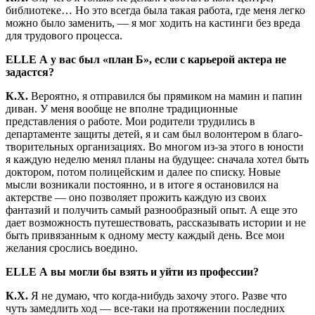
библиотеке… Но это всегда была такая работа, где меня легко
можно было заменить, — я мог ходить на кастинги без вреда
для тру­дового процесса.
ELLE
А у вас был «план Б», если с карьерой актера не
задастся?
К.Х.
Вероятно, я отправился бы пря­миком на мамин и папин
диван. У ме­ня вообще не вполне традиционные
представления о работе. Мои родите­ли трудились в
департаменте защиты детей, я и сам был волонтером в благо­
творительных организациях. Во мно­гом из-за этого в юности
я каждую неделю менял планы на будущее: сна­чала хотел быть
доктором, потом по­лицейским и далее по списку. Новые
мысли возникали постоянно, и в ито­ге я остановился на
актерстве — оно позволяет прожить каждую из своих
фантазий и получить самый разно­образный опыт. А еще это
дает воз­можность путешествовать, рассказы­вать истории и не
быть привязанным к одному месту каждый день. Все мои
желания срослись воедино.
ELLE
А вы могли бы взять и уйти из профессии?
К.Х.
Я не думаю, что когда-нибудь за­хочу этого. Разве что
чуть замедлить ход — все-таки на протяжении послед­них