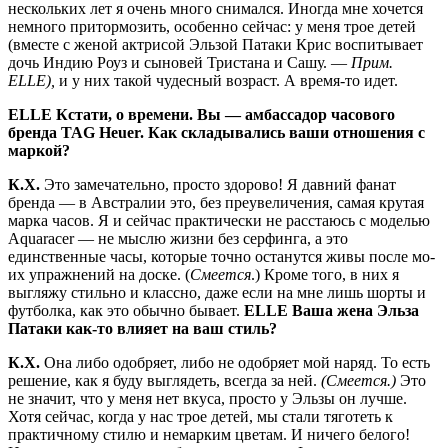
нескольких лет я очень много сни­мался. Иногда мне хочется
немного притормозить, особенно сейчас: у меня трое детей
(вместе с женой актрисой Эльзой Патаки Крис воспитывает
дочь Индию Роуз и сыновей Тристана и Са­шу. —
Прим.
ELLE
),
и у них такой чу­десный возраст. А время-то идет.
ELLE
Кстати, о времени. Вы — амбассадор часового
бренда
TAG
Heuer
.
Как складывались ваши отношения с
маркой?
К.Х.
Это замечательно, просто здо­рово! Я давний фанат
бренда — в Ав­стралии это, без преувеличения, са­мая крутая
марка часов. Я и сейчас практически не расстаюсь с моделью
Aquaracer — не мыслю жизни без сер­финга, а это
единственные часы, кото­рые точно останутся живы после мо­
их упражнений на доске. (
Смеется
.) Кроме того, в них я
выгляжу стильно и классно, даже если на мне лишь шор­ты и
футболка, как это обычно бывает.
ELLE
Ваша жена Эльза
Патаки как-то влияет на ваш стиль?
К.Х.
Она либо одобряет, либо не одо­бряет мой наряд. То есть
решение, как я буду выглядеть, всегда за ней.
(Сме­ется.)
Это
не значит, что у меня нет вкуса, просто у Эльзы он лучше.
Хотя сейчас, когда у нас трое детей, мы стали тяготеть к
практичному стилю и немар­ким цветам. И ничего белого!