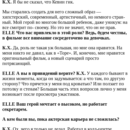
К.Х.
Я бы не сказал, что Кевин гик.
Мы старались создать для него слож­ный образ —
хипстерский, современ­ный, артистичный, но немного стран­
ный. Мой герой во многом большой ре­бенок, даже уникум: на
все смотрит по- своему. Но это не значит, что он не прав.
ELLE
Что вас привлекло в этой роли? Ведь, будем честны,
в филь­ме все внимание сосредоточено на девочках.
К.Х.
Да, роль не такая уж большая, но мне она нравится. На
меня никто не да­вил, как в «Торе». И, конечно, мне нра­вится
оригинальный фильм, а новый сценарий просто
потрясающий.
ELLE
А вы в привидений верите? К.Х.
У каждого бывают в
жизни мо­менты, когда он задумывается: а что там, по другую
сторону? Что прячется у меня под кроватью? Или ползает по
потолку и стенам? Большая часть этих вопросов лично у меня
возникает по­сле просмотра ужастиков.
ELLE
Ваш герой мечтает о вы­соком, но работает
секретарем.
А кем были вы, пока актерская карьера не сложилась?
К.Х.
Ох, чего я только не делал. Ра­ботал в колл-центре,