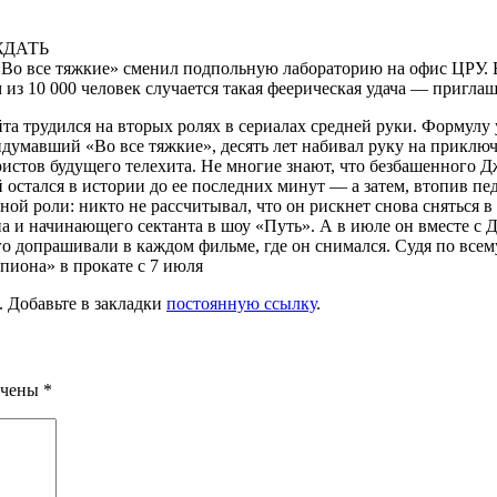
ЖДАТЬ
Во все тяжкие» сменил подпольную лабораторию на офис ЦРУ. В
из 10 000 человек случается такая феерическая удача — пригла
а трудился на вторых ролях в сериалах средней руки. Формулу у
думавший «Во все тяжкие», десять лет набивал руку на приклю
ристов будущего телехита. Не многие знают, что безбашенного 
ой остался в истории до ее последних минут — а затем, втопив п
й роли: никто не рассчитывал, что он рискнет снова сняться в
а и начинающего сектанта в шоу «Путь». А в июле он вместе с
о допрашивали в каждом фильме, где он снимался. Судя по всему
иона» в прокате с 7 июля
. Добавьте в закладки
постоянную ссылку
.
ечены
*