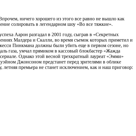
прочем, ничего хорошего из этого все равно не вышло как
шение солировать в легендарном шоу «Во все тяжкие».
спеха Аарон разгадал в 2001 году, сыграв в «Секретных
чениях Малдера и Скалли, во время съемок которых приметил и
Джесси Пинкмана должны были убить еще в первом сезоне, но
едаль газа, умчал прямиком в кассовый блокбастер «Жажда
 сериале. Однако этой весной трехкратный лауреат «Эмми»
 Дуэйном Джонсоном предстанет перед зрителями в облике
, летняя премьера не станет исключением, как и наш приговор: