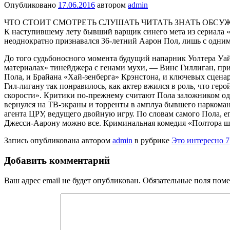
Опубликовано
17.06.2016
автором
admin
ЧТО СТОИТ СМОТРЕТЬ СЛУШАТЬ ЧИТАТЬ ЗНАТЬ ОБСУ
К наступившему лету бывший варщик синего мета из сериала «
неоднократно признавался 36-летний Аарон Пол, лишь с одним 
До того судьбоносного момента будущий напарник Уолтера Уайт
материалах» тинейджера с генами мухи, — Винс Гиллиган, при
Пола, и Брайана «Хай-зенберга» Крэнстона, и ключевых сцена
Гил-лигану так понравилось, как актер вжился в роль, что гер
скорости». Критики по-прежнему считают Пола заложником одно
вернулся на ТВ-экраны и торренты в амплуа бывшего наркоман
агента ЦРУ, ведущего двойную игру. По словам самого Пола, ег
Джесси-Аарону можно все. Криминальная комедия «Полтора шп
Запись опубликована автором
admin
в рубрике
Это интересно 7
Добавить комментарий
Ваш адрес email не будет опубликован.
Обязательные поля пом