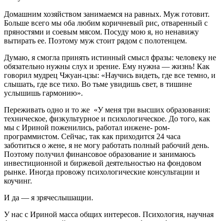
Домашним хозяйством занимаемся на равных. Муж готовит.
Больше всего мы оба любим коричневый рис, отваренный с
пряностями и соевым мясом. Посуду мою я, но ненавижу
вытирать ее. Поэтому муж стоит рядом с полотенцем.
Думаю, я смогла принять истинный смысл фразы: человеку не
обязательно нужны слух и зрение. Ему нужна — жизнь! Как
говорил мудрец Чжуан-цзы: «Научись видеть, где все темно, и
слышать, где все тихо. Во тьме увидишь свет, в тишине
услышишь гармонию».
Переживать одно и то же «У меня три высших образования:
техническое, физкультурное и психологическое. До того, как
мы с Ириной поженились, работал инжене- ром-
программистом. Сейчас, так как приходится 24 часа
заботиться о жене, я не могу работать полный рабочий день.
Поэтому получил финансовое образование и занимаюсь
инвестиционной и биржевой деятельностью на фондовом
рынке. Иногда провожу психологические консультации и
коучинг.
И да — я зрячеслышащии.
У нас с Ириной масса общих интересов. Психология, научная