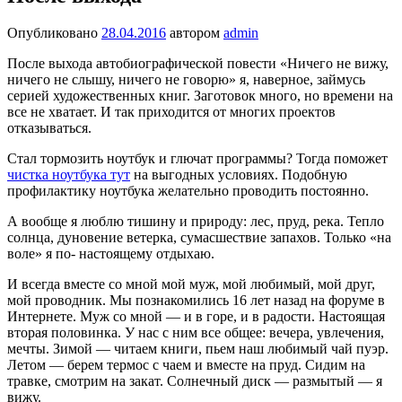
Опубликовано
28.04.2016
автором
admin
После выхода автобиографической повести «Ничего не вижу,
ничего не слышу, ничего не говорю» я, наверное, займусь
серией художественных книг. Заготовок много, но времени на
все не хватает. И так приходится от многих проектов
отказываться.
Стал тормозить ноутбук и глючат программы? Тогда поможет
чистка ноутбука тут
на выгодных условиях. Подобную
профилактику ноутбука желательно проводить постоянно.
А вообще я люблю тишину и природу: лес, пруд, река. Тепло
солнца, дуновение ветерка, сумасшествие запахов. Только «на
воле» я по- настоящему отдыхаю.
И всегда вместе со мной мой муж, мой любимый, мой друг,
мой проводник. Мы познакомились 16 лет назад на форуме в
Интернете. Муж со мной — и в горе, и в радости. Настоящая
вторая половинка. У нас с ним все общее: вечера, увлечения,
мечты. Зимой — читаем книги, пьем наш любимый чай пуэр.
Летом — берем термос с чаем и вместе на пруд. Сидим на
травке, смотрим на закат. Солнечный диск — размытый — я
вижу.