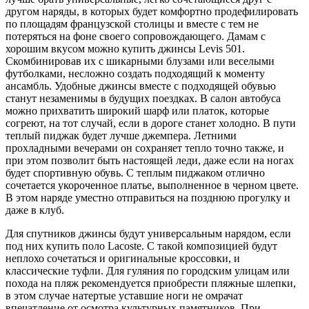
другом наряды, в которых будет комфортно продефилировать
по площадям французской столицы и вместе с тем не
потеряться на фоне своего сопровождающего. Дамам с
хорошим вкусом можно купить джинсы Levis 501.
Скомбинировав их с шикарными блузами или веселыми
футболками, несложно создать подходящий к моменту
ансамбль. Удобные джинсы вместе с подходящей обувью
станут незаменимы в будущих поездках. В салон автобуса
можно прихватить широкий шарф или платок, которые
согреют, на тот случай, если в дороге станет холодно. В пути
теплый пиджак будет лучше джемпера. Летними
прохладными вечерами он сохраняет тепло точно также, и
при этом позволит быть настоящей леди, даже если на ногах
будет спортивную обувь. С теплым пиджаком отлично
сочетается укороченное платье, выполненное в черном цвете.
В этом наряде уместно отправиться на позднюю прогулку и
даже в клуб.
Для спутников джинсы будут универсальным нарядом, если
под них купить поло Lacoste. С такой композицией будут
неплохо сочетаться и оригинальные кроссовки, и
классические туфли. Для гуляния по городским улицам или
похода на пляж рекомендуется приобрести пляжные шлепки,
в этом случае натертые уставшие ноги не омрачат
впечатление от осмотра культурных памятников. При