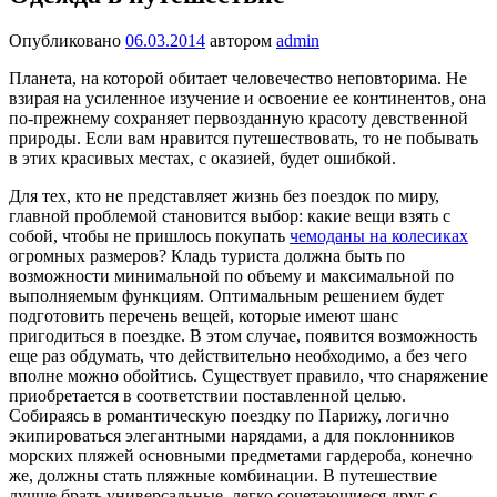
Опубликовано
06.03.2014
автором
admin
Планета, на которой обитает человечество неповторима. Не
взирая на усиленное изучение и освоение ее континентов, она
по-прежнему сохраняет первозданную красоту девственной
природы. Если вам нравится путешествовать, то не побывать
в этих красивых местах, с оказией, будет ошибкой.
Для тех, кто не представляет жизнь без поездок по миру,
главной проблемой становится выбор: какие вещи взять с
собой, чтобы не пришлось покупать
чемоданы на колесиках
огромных размеров? Кладь туриста должна быть по
возможности минимальной по объему и максимальной по
выполняемым функциям. Оптимальным решением будет
подготовить перечень вещей, которые имеют шанс
пригодиться в поездке. В этом случае, появится возможность
еще раз обдумать, что действительно необходимо, а без чего
вполне можно обойтись. Существует правило, что снаряжение
приобретается в соответствии поставленной целью.
Собираясь в романтическую поездку по Парижу, логично
экипироваться элегантными нарядами, а для поклонников
морских пляжей основными предметами гардероба, конечно
же, должны стать пляжные комбинации. В путешествие
лучше брать универсальные, легко сочетающиеся друг с