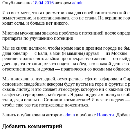
Опубликовано
18.04.2016
автором
admin
Изо всех мест, что я присматривала для своей гипотетическо
землетрясение, и восстанавливать его не стали. На вершине г
ходят ослы, и больше нет никого.
Многим мужчинам знакома проблема с потенцией после опреде
препарата по улучшению потенции.
Мы ее сняли целиком, чтобы кроме нас в древнем городе не был
дядя-ювелир — с Бали, а мои (и мамины) друзья — из Москвы.
решили заодно снять альбом про прекрасную жизнь — он выйде
двенадцати страницах: что надеть на обед, кто в какой день ег
ответственность, и друзья — практически со всеми мы общаемся
Мы приехали за пять дней, осмотрелись, сфотографировали Си
основным свадебным декором будут кусты на горе и фрукты с 
сквозь листву, и это создает атмосферу, которую ни с какими 
салфетки, сервировка, кейтеринг. Я дала подругам полную сво
эта идея, а оливы на Сицилии космические! И вся эта неделя
чтобы еще раз так потрясающе пожениться.
Запись опубликована автором
admin
в рубрике
Новости
. Добав
Добавить комментарий