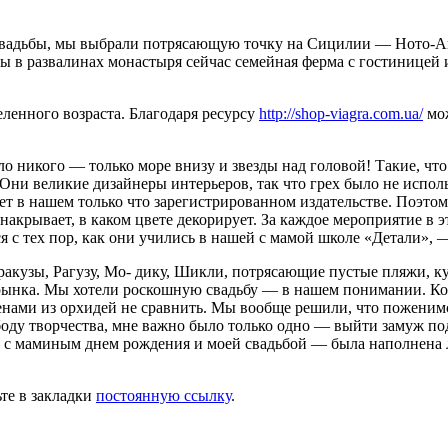
й свадьбы, мы выбрали потрясающую точку на Сицилии — Ното-А
оры в развалинах монастыря сейчас семейная ферма с гостиницей
ленного возраста. Благодаря ресурсу
http://shop-viagra.com.ua/
мож
о никого — только море внизу и звезды над головой! Такие, что
 Они великие дизайнеры интерьеров, так что грех было не испо
т в нашем только что зарегистрированном издательстве. Поэто
о накрывает, в каком цвете декорирует. За каждое мероприятие в
 с тех пор, как они учились в нашей с мамой школе «Детали», —
ракузы, Рагузу, Мо- дику, Шикли, потрясающие пустые пляжи, ку
рынка. Мы хотели роскошную свадьбу — в нашем понимании. Когд
стенами из орхидей не сравнить. Мы вообще решили, что поженим
боду творчества, мне важно было только одно — выйти замуж по
 — с маминым днем рождения и моей свадьбой — была наполнена 
ьте в закладки
постоянную ссылку
.