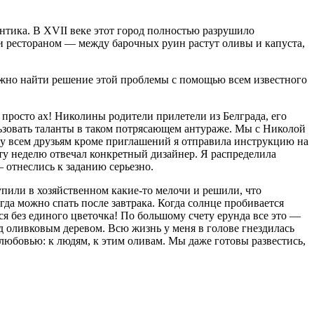
нтика. В XVII веке этот город полностью разрушило
 и рестораном — между барочных руин растут оливы и капуста,
но найти решение этой проблемы с помощью всем известного
 просто ах! Николины родители прилетели из Белграда, его
льзовать таланты в таком потрясающем антураже. Мы с Николой
му всем друзьям кроме приглашений я отправила инструкцию на
 эту неделю отвечал конкретный дизайнер. Я распределила
 отнеслись к заданию серьезно.
пили в хозяйственном какие-то мелочи и решили, что
а можно спать после завтрака. Когда солнце пробивается
ся без единого цветочка! По большому счету ерунда все это —
д оливковым деревом. Всю жизнь у меня в голове гнездилась
любовью: к людям, к этим оливам. Мы даже готовы развестись,