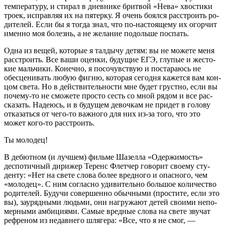
температуру, и стирал в днев­нике бритвой «Нева» хвостики
троек, исправляя их на пятерку. Я очень боялся расстроить ро­
дителей. Если бы я тогда знал, что по-настоящему их огорчит
именно моя болезнь, а не жела­ние подольше поспать.
Одна из вещей, которые я тал­дычу детям: вы не можете меня
расстроить. Все ваши оценки, будущие ЕГЭ, глупые и жесто­
кие мальчики. Конечно, я по­сочувствую и постараюсь не
обесценивать любую фигню, ко­торая сегодня кажется вам кон­
цом света. Но в действительнос­ти мне будет грустно, если вы
почему-то не сможете просто сесть со мной рядом и все рас­
сказать. Надеюсь, и в будущем девочкам не придет в голову
от­казаться от чего-то важного для них из-за того, что это
может ко­го-то расстроить.
Ты молодец!
В дебютном (и лучшем) филь­ме Шазелла «Одержимость»
деспотичный дирижер Теренс Флетчер говорит своему сту­
денту: «Нет на свете слова бо­лее вредного и опасного, чем
«молодец». С ним согласно уди­вительно большое количество
родителей. Будучи совершенно обычными (простите, если это
вы), заурядными людьми, они нагружают детей своими непо­
мерными амбициями. Самые вредные слова на свете звучат
рефреном из недавнего шляге­ра: «Все, что я не смог, —