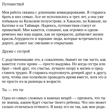
Путешествуй
Моя работа связана с длинны­ми командировками. Я стара­юсь
брать в них семью. Асе не исполнилось и трех лет, а она уже
побывала на Кольском по­луострове, в Хакасии, на Кав­казе, на
Балтике и на Таймы­ре. Надеюсь, путешествия станут ее
привычкой. Мне кажется, со­знание, как огромен и однов­
ременно мал наш шарик, как он прекрасен, добавляет жиз­ни
красок.Атрудности и хоро­шие люди, которые встречаются в
дороге, делают нас смелыми и открытыми.
Дружи с сестрой
С родственниками это, к сожа­лению, бывает не так часто, как
кажется: голос крови — просто выдумка. Но когда сестра или
брат—твой друг, это счастье, лучшую опору в жизни и пред­
ставить трудно. Я стараюсь под­толкнуть дочерей друг к дру­гу,
хочу, чтобы они полюбили проводить время вместе, хотя это и
не просто из-за разницы в возрасте.
Ты — это ты
Одна из самых сложных и важ­ных вещей — признать, что ты
не знаешь, каким будет счастье твоего ребенка. Что оно мо­жет
сильно отличаться оттвоего. Я вижу его не так, как мои роди­