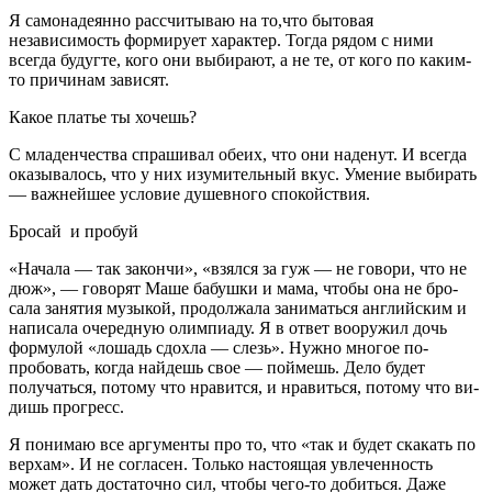
Я самонадеянно рассчитываю на то,что бытовая
независимость формирует характер. Тогда ря­дом с ними
всегда будугте, кого они выбирают, а не те, от кого по каким-
то причинам зависят.
Какое платье ты хочешь?
С младенчества спрашивал обе­их, что они наденут. И всегда
оказывалось, что у них изуми­тельный вкус. Умение выби­рать
— важнейшее условие ду­шевного спокойствия.
Бросай и пробуй
«Начала — так закончи», «взял­ся за гуж — не говори, что не
дюж», — говорят Маше бабуш­ки и мама, чтобы она не бро­
сала занятия музыкой, продол­жала заниматься английским и
написала очередную олим­пиаду. Я в ответ вооружил дочь
формулой «лошадь сдох­ла — слезь». Нужно многое по­
пробовать, когда найдешь свое — поймешь. Дело будет
получаться, потому что нравит­ся, и нравиться, потому что ви­
дишь прогресс.
Я понимаю все аргументы про то, что «так и будет ска­кать по
верхам». И не согласен. Только настоящая увлечен­ность
может дать достаточ­но сил, чтобы чего-то добить­ся. Даже