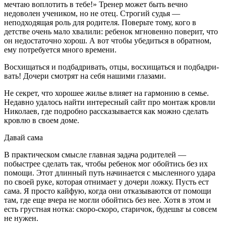
мечтаю воплотить в тебе!» Тренер мо­жет быть вечно
недоволен уче­ником, но не отец. Строгий су­дья —
неподходящая роль для родителя. Поверьте тому, кого в
детстве очень мало хвали­ли: ребенок мгновенно пове­рит, что
он недостаточно хорош. А вот чтобы убедиться в обрат­ном,
ему потребуется много времени.
Восхищаться и подбадривать, отцы, восхищаться и подбадри­
вать! Дочери смотрят на себя нашими глазами.
Не секрет, что хорошее жилье влияет на гармонию в семье.
Недавно удалось найти интересный сайт про монтаж кровли
Николаев, где подробно рассказывается как можно сделать
кровлю в своем доме.
Давай сама
В практическом смысле главная задача родителей —
побыстрее сделать так, чтобы ребенок мог обойтись без их
помощи. Этот длинный путь начинает­ся с мысленного удара
по своей руке, которая отнимает у дочери ложку. Пусть ест
сама. Я просто кайфую, когда они отказывают­ся от помощи
там, где еще вче­ра не могли обойтись без нее. Хотя в этом и
есть грустная нот­ка: скоро-скоро, старичок, будешьт ы совсем
не нужен.