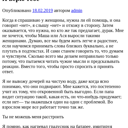
Опубликовано
18.02.2019
автором
admin
Когда я спрашиваю у женщины, нужна ли ей помощь, и она
го­ворит «нет», я слышу «нет» и от­хожу в сторону. Затем
оказы­вается, что нужна, но кто же так предлагает, дурак. Мне
не хо­чется, чтобы Маша или Ася вы­росли такими
женщинами. Думаю, все мы будем жить лег­че и радостнее,
если научим­ся принимать слова близких буквально, а не
плутать в под­текстах. И сами станем гово­рить то, что думаем
и чувству­ем. Сколько всего мы делаем неправильно только
потому, что пытаемся читать чужие мыс­ли и предсказывать
реакции. Вместо того, чтобы просто спро­сить и принять
ответ.
Я не вывожу дочерей на чистую воду, даже когда ясно
понимаю, что они подвирают. Мне кажет­ся, это постепенно
учит их тому, что откровенной быть выгодно. Если папа
видит ситуацию та­кой, какая есть, он что-нибудь придумает;
если нет— ты ока­жешься один на один с пробле­мой. Во
взрослом мире все работает точно так же.
Ты не можешь меня расстроить
Я помню, как нагревал гра­дусник на батарее, имитируя