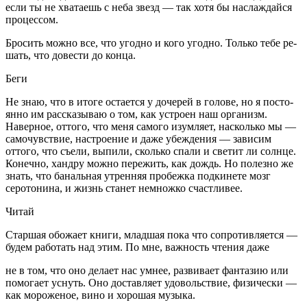
если ты не хватаешь с неба звезд — так хотя бы на­слаждайся
процессом.
Бросить можно все, что угодно и кого угодно. Только тебе ре­
шать, что довести до конца.
Беги
Не знаю, что в итоге остается у дочерей в голове, но я посто­
янно им рассказываю о том, как устроен наш организм.
Навер­ное, оттого, что меня самого изумляет, насколько мы —
са­мочувствие, настроение и даже убеждения — зависим
оттого, что съели, выпили, сколько спа­ли и светит ли солнце.
Конеч­но, хандру можно пережить, как дождь. Но полезно же
знать, что банальная утренняя про­бежка подкинете мозг
серото­нина, и жизнь станет немножко счастливее.
Читай
Старшая обожает книги, млад­шая пока что сопротивляет­ся —
будем работать над этим. По мне, важность чтения даже
не в том, что оно делает нас ум­нее, развивает фантазию или
помогает уснуть. Оно доставля­ет удовольствие, физически —
как мороженое, вино и хорошая музыка.