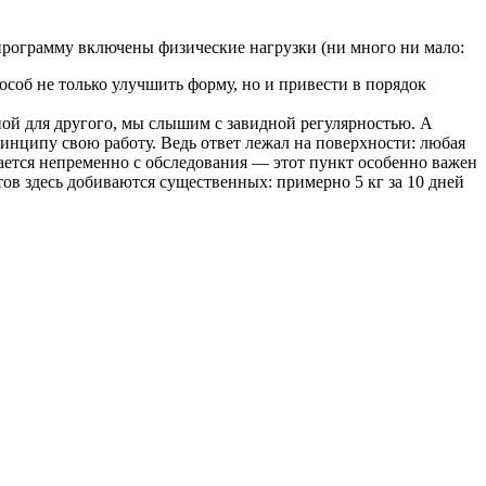
 программу включены физические нагрузки (ни много ни мало:
пособ не только улучшить форму, но и привести в порядок
вной для другого, мы слышим с завидной регулярностью. А
принципу свою работу. Ведь ответ лежал на поверхности: любая
ается непременно с обследования — этот пункт особенно важен
тов здесь добиваются существенных: примерно 5 кг за 10 дней