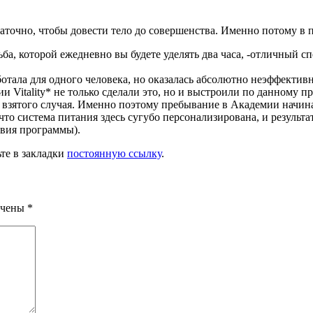
таточно, чтобы довести тело до совершенства. Именно потому в
дьба, которой ежедневно вы будете уделять два часа, -отличный с
аботала для одного человека, но оказалась абсолютно неэффекти
ии Vitality* не только сделали это, но и выстроили по данному 
о взятого случая. Именно поэтому пребывание в Академии начин
то система питания здесь сугубо персонализирована, и результа
овия программы).
ьте в закладки
постоянную ссылку
.
ечены
*