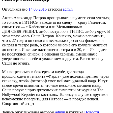
Опубликовано
14.05.2016
автором
admin
Актер Александр Петров проигрывать не умеет: если учиться,
то только в ГИТИСе, выходить на сцену — сразу Гамлетом,
сниматься — с Хабенским или Меньшиковым.
ДЛЯ СЕБЯ РЕШИЛ: либо поступлю в ГИТИС, либо умру». В
этой фразе -весь Саша Петров. Конечно, можно вспомнить,
что к 27 годам он снялся в нескольких десятках фильмов и
сыграл в театре роль, о которой многие его коллеги мечтают
до пенсии. И все же настоящего актера и в 20, и в 70 выдает
не послужной список, а бешеная харизма, смешанная с
уверенностью в себе и уважением к другим. Всего этого у
Саши не отнять.
Мы встречаемся в боксерском клубе, где звезда
прошлогоднего телехита «Фарца» уже полчаса прыгает через
скакалку, чтобы фотограф смог поймать удачный кадр. И тут
самое время вспомнить, что еще несколько месяцев назад
Саша получал приз зрительских симпатий от журнала The
Hollywood Reporter на костылях. То, чему в случае с другими
невозможно поверить, для Петрова — в порядке вещей.
Спортивный азарт
Запись опубликована автором
admin
в рубрике
Новости
.