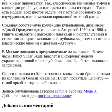
все, к чему при­касается. Так, классические теннисные туфли в
коллекции pre-fall украсили цветы и пчелы из стразов. Также
есть модели всех цветов радуги, от пастельно­розового до
изумрудного, или из метал­лизированной змеиной кожи.
Создавая собственную коллекцию купальников, дизайнеры
«Дикой Орхидеи» вдохновлялись Америкой 1950-х и 1980-х.
Ищите комплекты с высокими плавками и бюстгальтерами в
стиле пин-ап, яркие монокини с глубоким вырезом на спине и
классические бикини с цветами «Атриум».
В Москве появи­лись представлен­ные на выставке в Базеле
часы Hublot Sugar Skull. Брас­лет и циферблат модели
украшены розовой или го­лубой вышивкой, а безель выложен
сапфирами.
Серьги и кольца из белого золота с коньячными брил­лиантами
из коллек­ции Genesis ювели­ры H.Stern посвяти­ли Сириусу —
самой яркой звезде на небосклоне.
Запись опубликована автором
admin
в рубрике
Мода 3
.
Добавьте в закладки
постоянную ссылку
.
Добавить комментарий