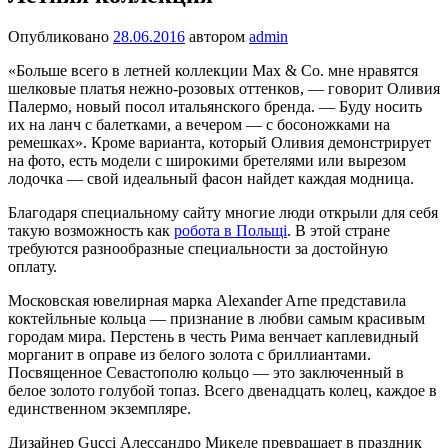
Опубликовано
28.06.2016
автором
admin
«Больше всего в летней коллекции Мах & Со. мне нравятся
шелковые платья нежно-розовых оттенков, — говорит Оливия
Палермо, новый посол итальянского бренда. — Буду носить
их на ланч с балетками, а вечером — с босоножками на
ремешках». Кроме варианта, который Оливия демонстрирует
на фото, есть модели с широкими бретелями или вырезом
лодочка — свой идеальный фасон найдет каждая модница.
Благодаря специальному сайту многие люди открыли для себя
такую возможность как
робота в Польщі
. В этой стране
требуются разнообразные специальности за достойную
оплату.
Московская ювелирная марка Alexander Arne представила
коктейльные кольца — признание в любви самым краси­вым
городам мира. Перстень в честь Рима венчает каплевидный
морганит в оправе из белого золота с брилли­антами.
Посвященное Севастополю кольцо — это заключенный в
белое золото голубой топаз. Всего двенадцать колец, каждое в
един­ственном экземпляре.
Дизайнер Gucci Алессандро Микеле превращает в праздник