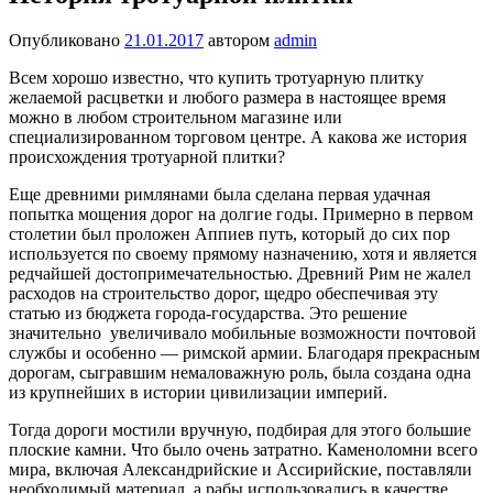
Опубликовано
21.01.2017
автором
admin
Всем хорошо известно, что купить тротуарную плитку
желаемой расцветки и любого размера в настоящее время
можно в любом строительном магазине или
специализированном торговом центре. А какова же история
происхождения тротуарной плитки?
Еще древними римлянами была сделана первая удачная
попытка мощения дорог на долгие годы. Примерно в первом
столетии был проложен Аппиев путь, который до сих пор
используется по своему прямому назначению, хотя и является
редчайшей достопримечательностью. Древний Рим не жалел
расходов на строительство дорог, щедро обеспечивая эту
статью из бюджета города-государства. Это решение
значительно увеличивало мобильные возможности почтовой
службы и особенно — римской армии. Благодаря прекрасным
дорогам, сыгравшим немаловажную роль, была создана одна
из крупнейших в истории цивилизации империй.
Тогда дороги мостили вручную, подбирая для этого большие
плоские камни. Что было очень затратно. Каменоломни всего
мира, включая Александрийские и Ассирийские, поставляли
необходимый материал, а рабы использовались в качестве