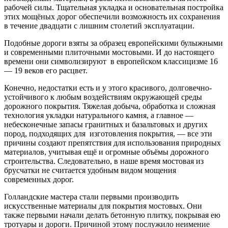
рабочей силы. Тщательная укладка и основательная постройка
этих мощёных дорог обеспечили возможность их сохранения
в течение двадцати с лишним столетий эксплуатации.
Подобные дороги взяты за образец европейскими булыжными
и современными плиточными мостовыми. И до настоящего
времени они символизируют в европейском классицизме 16
— 19 веков его расцвет.
Конечно, недостатки есть и у этого красивого, долговечно-
устойчивого к любым воздействиям окружающей среды
дорожного покрытия. Тяжелая добыча, обработка и сложная
технология укладки натурального камня, а главное —
небесконечные запасы гранитных и базальтовых и других
пород, подходящих для изготовления покрытия, — все эти
причины создают препятствия для использования природных
материалов, учитывая ещё и огромные объёмы дорожного
строительства. Следовательно, в наше время мостовая из
брусчатки не считается удобным видом мощения
современных дорог.
Голландские мастера стали первыми производить
искусственные материалы для покрытия мостовых. Они
также первыми начали делать бетонную плитку, покрывая ею
тротуары и дороги. Причиной этому послужило неимение