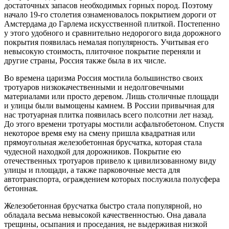
достаточных запасов необходимых горных пород. Поэтому
начало 19-го столетия ознаменовалось покрытием дороги от
Амстердама до Гарлема искусственной плиткой. Постепенно
у этого удобного и сравнительно недорогого вида дорожного
покрытия появилась немалая популярность. Учитывая его
невысокую стоимость, плиточное покрытие переняли и
другие страны, Россия также была в их числе.
Во времена царизма Россия мостила большинство своих
тротуаров низкокачественными и недолговечными
материалами или просто деревом. Лишь столичные площади
и улицы были вымощены камнем. В России привычная для
нас тротуарная плитка появилась всего полсотни лет назад.
До этого времени тротуары мостили асфальтобетоном. Спустя
некоторое время ему на смену пришла квадратная или
прямоугольная железобетонная брусчатка, которая стала
чудесной находкой для дорожников. Покрытие ею
отечественных тротуаров привело к цивилизованному виду
улицы и площади, а также парковочные места для
автотранспорта, ограждением которых послужила полусфера
бетонная.
Железобетонная брусчатка быстро стала популярной, но
обладала весьма невысокой качественностью. Она давала
трещины, осыпания и проседания, не выдерживая низкой