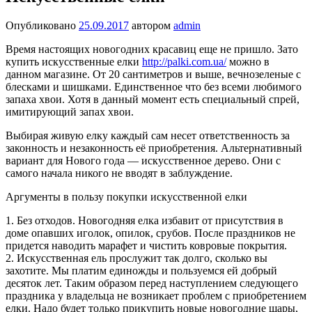
Опубликовано
25.09.2017
автором
admin
Время настоящих новогодних красавиц еще не пришло. Зато
купить искусственные елки
http://palki.com.ua/
можно в
данном магазине. От 20 сантиметров и выше, вечнозеленые с
блесками и шишками. Единственное что без всеми любимого
запаха хвои. Хотя в данный момент есть специальный спрей,
имитирующий запах хвои.
Выбирая живую елку каждый сам несет ответственность за
законность и незаконность её приобретения. Альтернативный
вариант для Нового года — искусственное дерево. Они с
самого начала никого не вводят в заблуждение.
Аргументы в пользу покупки искусственной елки
1. Без отходов. Новогодняя елка избавит от присутствия в
доме опавших иголок, опилок, срубов. После праздников не
придется наводить марафет и чистить ковровые покрытия.
2. Искусственная ель прослужит так долго, сколько вы
захотите. Мы платим единожды и пользуемся ей добрый
десяток лет. Таким образом перед наступлением следующего
праздника у владельца не возникает проблем с приобретением
елки. Надо будет только прикупить новые новогодние шары,