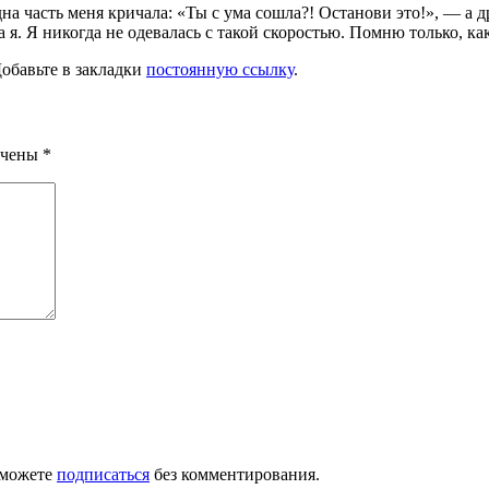
на часть меня кричала: «Ты с ума сошла?! Останови это!», — а д
я. Я никогда не одевалась с такой скоростью. Помню только, ка
Добавьте в закладки
постоянную ссылку
.
ечены
*
 можете
подписаться
без комментирования.