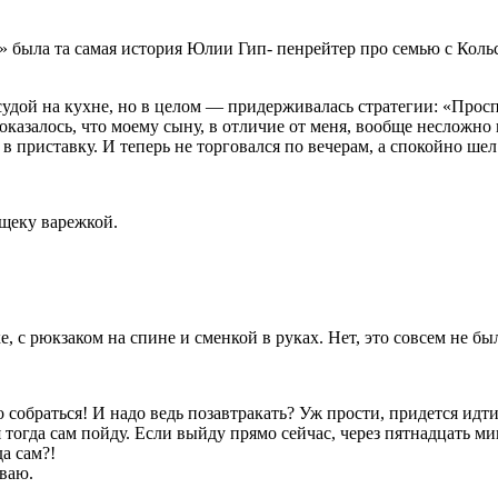
то» была та самая история Юлии Гип- пенрейтер про семью с Ко
осудой на кухне, но в целом — придерживалась стратегии: «Прос
оказалось, что моему сыну, в отличие от меня, вообще несложно
в приставку. И теперь не торговался по вечерам, а спокойно шел
 щеку варежкой.
е, с рюкзаком на спине и сменкой в руках. Нет, это совсем не 
собраться! И надо ведь позавтракать? Уж прости, придется идти 
я тогда сам пойду. Если выйду прямо сейчас, через пятнадцать ми
а сам?!
ываю.