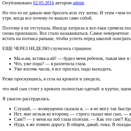
Опубликовано
02.05.2016
автором
admin
Но что-то не давало мне бросить всю эту затею. И этим «чем-
утре, когда все почему-то вышло само собой.
Поэтому я не отступала. Иногда хитрила и все-таки гремела п
снова произошло. Все стало налаживаться. Самое невероятное: 
встать на полчаса раньше, чтобы успеть перед школой поиграть 
ЕЩЕ ЧЕРЕЗ НЕДЕЛЮ случилось страшное.
Ма-а-ам, встава-а-ай! — будил меня ребенок, тыкая мне в
Что, уже пора? — я разлепила глаза.
Уже восемь часов, я все проспал, надо выходить.
Резко проснувшись, я села на кровати и увидела,
что мой сын стоит у кровати полностью одетый: в куртке, шапк
Я ужасно рассердилась.
Слушай, — возмущенно сказала я, — я не могу так быстро 
Нет, мне нельзя ко второму, — строго сказал мне сын, — 
Сам?! — у меня на лоб глаза полезли. — Как это сам?! Куд
Нуда, я же помню дорогу. В общем, давай, пока. Я опазд