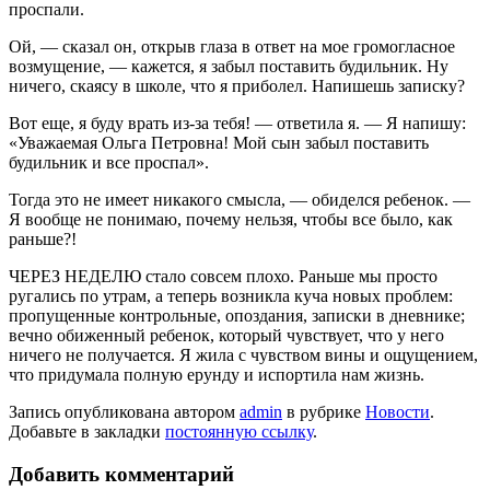
проспали.
Ой, — сказал он, открыв глаза в ответ на мое громогласное
возмущение, — кажется, я забыл поставить будильник. Ну
ничего, скаясу в школе, что я приболел. Напишешь записку?
Вот еще, я буду врать из-за тебя! — ответила я. — Я напишу:
«Уважаемая Ольга Петровна! Мой сын забыл поставить
будильник и все проспал».
Тогда это не имеет никакого смысла, — обиделся ребенок. —
Я вообще не понимаю, почему нельзя, чтобы все было, как
раньше?!
ЧЕРЕЗ НЕДЕЛЮ стало совсем плохо. Раньше мы просто
ругались по утрам, а теперь возникла куча новых проблем:
пропущенные контрольные, опоздания, записки в дневнике;
вечно обиженный ребенок, который чувствует, что у него
ничего не получается. Я жила с чувством вины и ощущением,
что придумала полную ерунду и испортила нам жизнь.
Запись опубликована автором
admin
в рубрике
Новости
.
Добавьте в закладки
постоянную ссылку
.
Добавить комментарий