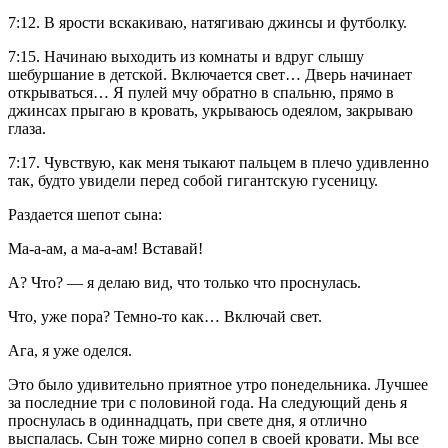
7:12. В ярости вскакиваю, натягиваю джинсы и футболку.
7:15. Начинаю выходить из комнаты и вдруг слышу
шебуршание в детской. Включается свет… Дверь начинает
открываться… Я пулей мчу обратно в спальню, прямо в
джинсах прыгаю в кровать, укрываюсь одеялом, закрываю
глаза.
7:17. Чувствую, как меня тыкают пальцем в плечо удивленно
так, будто увидели перед собой гигантскую гусеницу.
Раздается шепот сына:
Ма-а-ам, а ма-а-ам! Вставай!
А? Что? — я делаю вид, что только что проснулась.
Что, уже пора? Темно-то как… Включай свет.
Ага, я уже оделся.
Это было удивительно приятное утро понедельника. Лучшее
за последние три с половиной года. На следующий день я
проснулась в одиннадцать, при свете дня, я отлично
выспалась. Сын тоже мирно сопел в своей кровати. Мы все