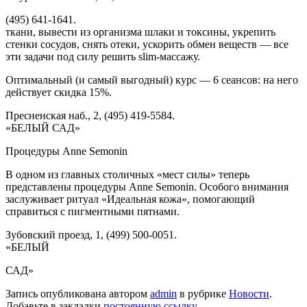
(495) 641-1641.
ткани, вывести из организма шлаки и токсины, укрепить
стенки сосудов, снять отеки, ускорить обмен веществ — все
эти задачи под силу решить slim-массажу.
Оптимальный (и самый выгодный) курс — 6 сеансов: на него
действует скидка 15%.
Пресненская наб., 2, (495) 419-5584.
«БЕЛЫЙ САД»
Процедуры Anne Semonin
В одном из главных столичных «мест силы» теперь
представлены процедуры Anne Semonin. Особого внимания
заслуживает ритуал «Идеальная кожа», помогающий
справиться с пигментными пятнами.
Зубовский проезд, 1, (499) 500-0051.
«БЕЛЫЙ
САД»
Запись опубликована автором
admin
в рубрике
Новости
.
Добавьте в закладки
постоянную ссылку
.