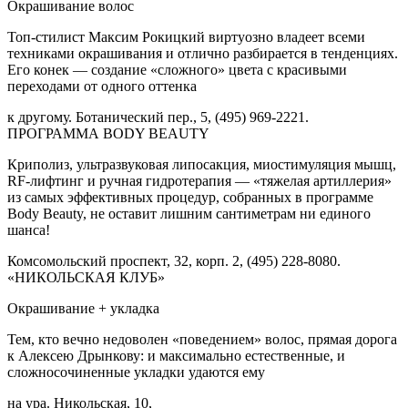
Окрашивание волос
Топ-стилист Максим Рокицкий виртуозно владеет всеми
техниками окрашивания и отлично разбирается в тенденциях.
Его конек — создание «сложного» цвета с красивыми
переходами от одного оттенка
к другому. Ботанический пер., 5, (495) 969-2221.
ПРОГРАММА BODY BEAUTY
Криполиз, ультразвуковая липосакция, миостимуляция мышц,
RF-лифтинг и ручная гидротерапия — «тяжелая артиллерия»
из самых эффективных процедур, собранных в программе
Body Beauty, не оставит лишним сантиметрам ни единого
шанса!
Комсомольский проспект, 32, корп. 2, (495) 228-8080.
«НИКОЛЬСКАЯ КЛУБ»
Окрашивание + укладка
Тем, кто вечно недоволен «поведением» волос, прямая дорога
к Алексею Дрынкову: и максимально естественные, и
сложносочиненные укладки удаются ему
на ура. Никольская, 10,