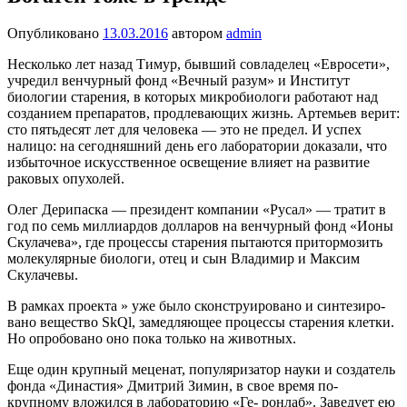
Опубликовано
13.03.2016
автором
admin
Несколько лет назад Тимур, бывший совладе­лец «Евросети»,
учредил вен­чурный фонд «Вечный разум» и Институт
биологии старе­ния, в которых микробиоло­ги работают над
созданием препаратов, продлевающих жизнь. Артемьев верит:
сто пятьдесят лет для человека — это не предел. И успех
налицо: на сегодняшний день его лаборатории доказали, что
избы­точное искусственное освещение влияет на развитие
раковых опухолей.
Олег Дерипаска — президент компании «Русал» — тратит в
год по семь милли­ардов долларов на венчурный фонд «Ионы
Скулачева», где процессы старения пытаются притормо­зить
молекулярные биологи, отец и сын Владимир и Максим
Скулачевы.
В рамках проекта » уже было сконструи­ровано и синтезиро­
вано вещество SkQl, замедляющее процессы старения клет­ки.
Но опробовано оно пока только на животных.
Еще один крупный меценат, популяри­затор науки и создатель
фонда «Динас­тия» Дмитрий Зимин, в свое время по-
крупному вложился в лабораторию «Ге- ронлаб». Заведует ею