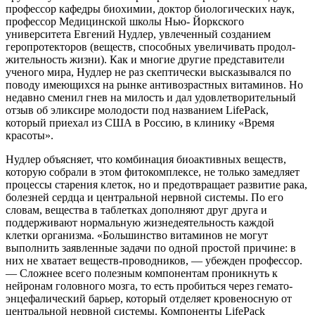
профессор кафед­ры биохимии, доктор биологических наук,
профессор Медицинской школы Нью- Йоркского
университета Евгений Нудлер, увлеченный созданием
геропротекторов (веществ, способных увеличивать продол­
жительность жизни). Как и многие другие представители
ученого мира, Нудлер не раз скептически высказывался по
пово­ду имеющихся на рынке антивозрастных витаминов. Но
недавно сменил гнев на милость и дал удовлетворительный
от­зыв об эликсире молодости под назва­нием LifePack,
который приехал из США в Россию, в клинику «Время
красоты».
Нудлер объясняет, что комбинация биоактивных веществ,
которую собрали в этом фитокомплексе, не только замедля­ет
процессы старения клеток, но и предот­вращает развитие рака,
болезней сердца и центральной нервной системы. По его
словам, вещества в таблетках дополня­ют друг друга и
поддерживают нормаль­ную жизнедеятельность каждой
клетки организма. «Большинство витаминов не могут
выполнить заявленные задачи по одной простой причине: в
них не хватает веществ-проводников, — убежден профес­сор.
— Сложнее всего полезным компо­нентам проникнуть к
нейронам голов­ного мозга, то есть пробиться через гемато-
энцефалический барьер, который отделяет кровеносную от
центральной нервной системы. Компонен­ты LifePack