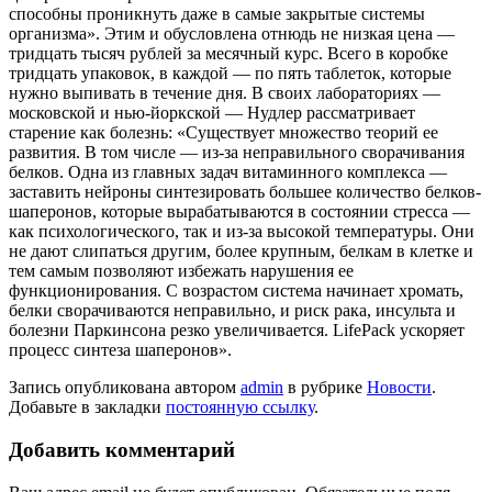
способны проник­нуть даже в самые закрытые системы
организма». Этим и обусловлена отнюдь не низкая цена —
тридцать тысяч рублей за месячный курс. Всего в коробке
трид­цать упаковок, в каждой — по пять табле­ток, которые
нужно выпивать в течение дня. В своих лабораториях —
московской и нью-йоркской — Нудлер рассматривает
старение как болезнь: «Существует мно­жество теорий ее
развития. В том чис­ле — из-за неправильного сворачивания
белков. Одна из главных задач витамин­ного комплекса —
заставить нейроны син­тезировать большее количество белков-
шаперонов, которые вырабатываются в со­стоянии стресса —
как психологического, так и из-за высокой температуры. Они
не дают слипаться другим, более крупным, белкам в клетке и
тем самым позволяют избежать нарушения ее
функционирова­ния. С возрастом система начинает хро­мать,
белки сворачиваются неправильно, и риск рака, инсульта и
болезни Паркинсо­на резко увеличивается. LifePack ускоряет
процесс синтеза шаперонов».
Запись опубликована автором
admin
в рубрике
Новости
.
Добавьте в закладки
постоянную ссылку
.
Добавить комментарий