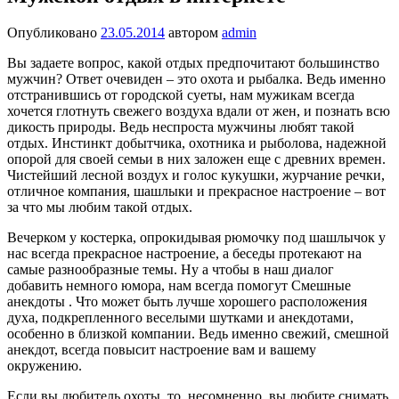
Опубликовано
23.05.2014
автором
admin
Вы задаете вопрос, какой отдых предпочитают большинство
мужчин? Ответ очевиден – это охота и рыбалка. Ведь именно
отстранившись от городской суеты, нам мужикам всегда
хочется глотнуть свежего воздуха вдали от жен, и познать всю
дикость природы. Ведь неспроста мужчины любят такой
отдых. Инстинкт добытчика, охотника и рыболова, надежной
опорой для своей семьи в них заложен еще с древних времен.
Чистейший лесной воздух и голос кукушки, журчание речки,
отличное компания, шашлыки и прекрасное настроение – вот
за что мы любим такой отдых.
Вечерком у костерка, опрокидывая рюмочку под шашлычок у
нас всегда прекрасное настроение, а беседы протекают на
самые разнообразные темы. Ну а чтобы в наш диалог
добавить немного юмора, нам всегда помогут Смешные
анекдоты . Что может быть лучше хорошего расположения
духа, подкрепленного веселыми шутками и анекдотами,
особенно в близкой компании. Ведь именно свежий, смешной
анекдот, всегда повысит настроение вам и вашему
окружению.
Если вы любитель охоты, то, несомненно, вы любите снимать