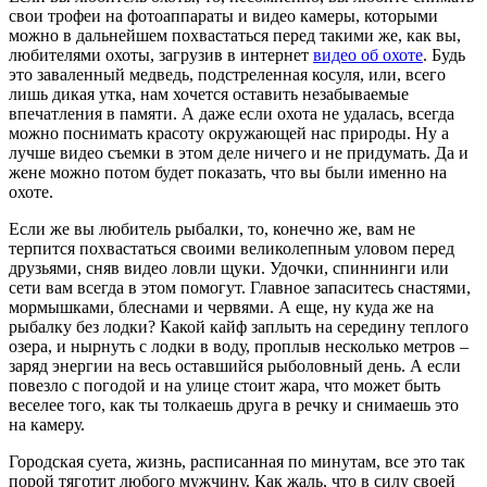
свои трофеи на фотоаппараты и видео камеры, которыми
можно в дальнейшем похвастаться перед такими же, как вы,
любителями охоты, загрузив в интернет
видео об охоте
. Будь
это заваленный медведь, подстреленная косуля, или, всего
лишь дикая утка, нам хочется оставить незабываемые
впечатления в памяти. А даже если охота не удалась, всегда
можно поснимать красоту окружающей нас природы. Ну а
лучше видео съемки в этом деле ничего и не придумать. Да и
жене можно потом будет показать, что вы были именно на
охоте.
Если же вы любитель рыбалки, то, конечно же, вам не
терпится похвастаться своими великолепным уловом перед
друзьями, сняв видео ловли щуки. Удочки, спиннинги или
сети вам всегда в этом помогут. Главное запаситесь снастями,
мормышками, блеснами и червями. А еще, ну куда же на
рыбалку без лодки? Какой кайф заплыть на середину теплого
озера, и нырнуть с лодки в воду, проплыв несколько метров –
заряд энергии на весь оставшийся рыболовный день. А если
повезло с погодой и на улице стоит жара, что может быть
веселее того, как ты толкаешь друга в речку и снимаешь это
на камеру.
Городская суета, жизнь, расписанная по минутам, все это так
порой тяготит любого мужчину. Как жаль, что в силу своей