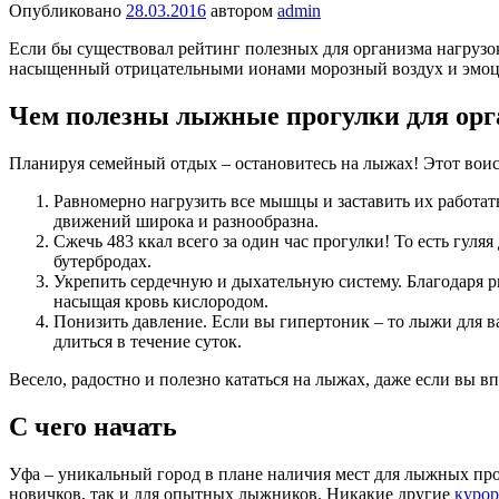
Опубликовано
28.03.2016
автором
admin
Если бы существовал рейтинг полезных для организма нагрузок,
насыщенный отрицательными ионами морозный воздух и эмоцио
Чем полезны лыжные прогулки для орг
Планируя семейный отдых – остановитесь на лыжах! Этот вои
Равномерно нагрузить все мышцы и заставить их работат
движений широка и разнообразна.
Сжечь 483 ккал всего за один час прогулки! То есть гул
бутербродах.
Укрепить сердечную и дыхательную систему. Благодаря 
насыщая кровь кислородом.
Понизить давление. Если вы гипертоник – то лыжи для в
длиться в течение суток.
Весело, радостно и полезно кататься на лыжах, даже если вы в
С чего начать
Уфа – уникальный город в плане наличия мест для лыжных про
новичков, так и для опытных лыжников. Никакие другие
куро