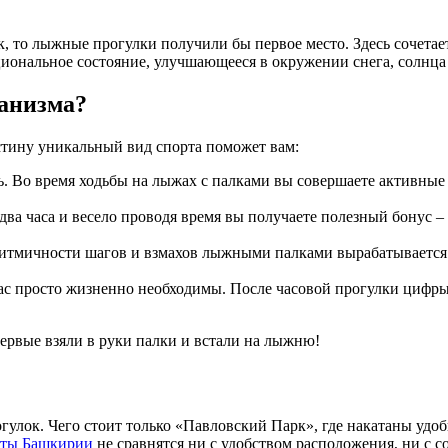
 то лыжные прогулки получили бы первое место. Здесь сочетаетс
нальное состояние, улучшающееся в окружении снега, солнца 
анизма?
стину уникальный вид спорта поможет вам:
ь. Во время ходьбы на лыжах с палками вы совершаете активные
яя два часа и весело проводя время вы получаете полезный бону
ритмичности шагов и взмахов лыжными палками вырабатывается 
ас просто жизненно необходимы. После часовой прогулки цифры
первые взяли в руки палки и встали на лыжню!
гулок. Чего стоит только «Павловский Парк», где накатаны удо
рты Башкирии
не сравнятся ни с удобством расположения, ни с