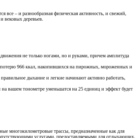
я все – и разнообразная физическая активность, и свежий,
и вековых деревьев.
 движения не только ногами, но и руками, причем амплитуда
с – потерю 966 ккал, накопившихся на пирожных, мороженных и
правильное дыхание и легкие начинают активно работать,
 на вашем тонометре уменьшатся на 25 единиц и эффект будет
бные многокилометровые трассы, предназначенные как для
 сопутствующими услугами, предоставляемыми для отдыхающих.